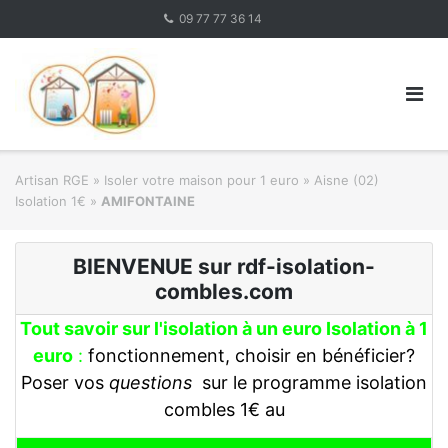
Skip
09 77 77 36 14
to
content
Artisan RGE
»
Isoler votre maison pour 1 euro
»
Aisne (02)
Isolation 1€
»
AMIFONTAINE
BIENVENUE sur rdf-isolation-
combles.com
Tout savoir sur l'isolation à un euro Isolation à 1
euro
:
fonctionnement, choisir en bénéficier?
Poser vos
questions
sur le programme isolation
combles 1€ au