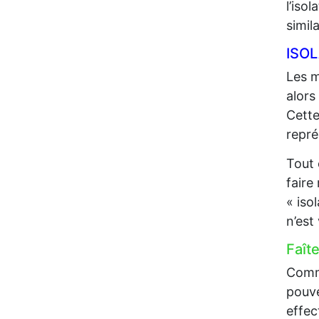
l’iso
simil
ISO
Les m
alors
Cette
repré
Tout 
faire
« iso
n’est
Faît
Comme
pouve
effec