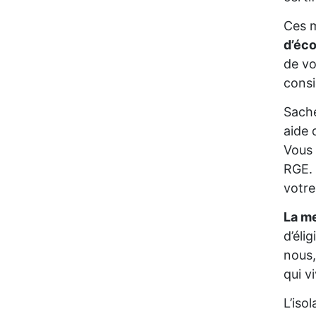
Ces m
d’éc
de vo
consi
Sache
aide 
Vous 
RGE. 
votre
La me
d’éli
nous,
qui v
L’iso