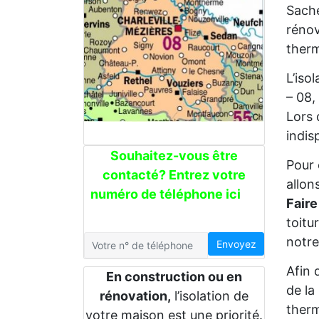
Sache
rénov
therm
L’iso
– 08,
Lors 
indis
Souhaitez-vous être
Pour 
contacté? Entrez votre
allon
numéro de téléphone ici
Faire
toitu
notre
Envoyez
Afin 
En construction ou en
de la
rénovation,
l’isolation de
therm
votre maison est une priorité.