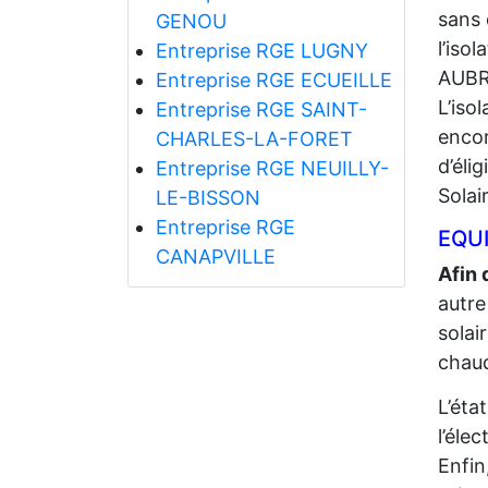
sans 
GENOU
l’iso
Entreprise RGE LUGNY
AUBR
Entreprise RGE ECUEILLE
L’iso
Entreprise RGE SAINT-
encor
CHARLES-LA-FORET
d’éli
Entreprise RGE NEUILLY-
Solai
LE-BISSON
Entreprise RGE
EQUI
CANAPVILLE
Afin 
autre
solai
chaud
L’éta
l’élec
Enfin