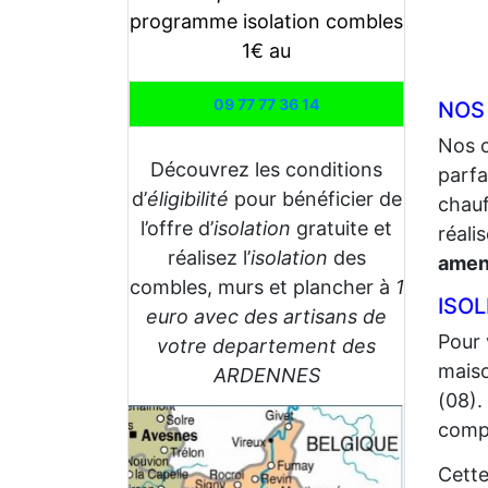
programme isolation combles
1€ au
09 77 77 36 14
NOS
Nos 
Découvrez les conditions
parfa
d’
éligibilité
pour bénéficier de
chauf
l’offre d’
isolation
gratuite et
réali
réalisez l’
isolation
des
amen
combles, murs et plancher à
1
ISO
euro avec des artisans de
Pour 
votre departement des
maiso
ARDENNES
(08).
compt
Cette