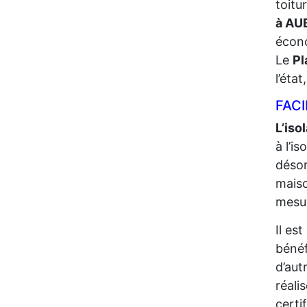
toitu
à AU
écono
Le
Pl
l’éta
FACI
L’iso
à l’i
désor
maiso
mesur
Il es
bénéf
d’aut
réali
certi