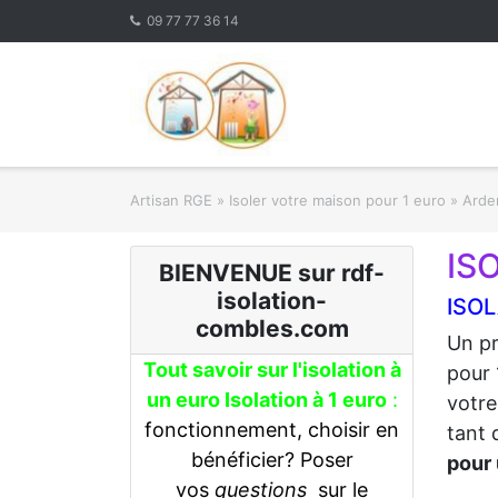
Skip
09 77 77 36 14
to
content
Artisan RGE
»
Isoler votre maison pour 1 euro
»
Arden
IS
BIENVENUE sur rdf-
isolation-
ISOL
combles.com
Un pr
Tout savoir sur l'isolation à
pour 
un euro Isolation à 1 euro
:
votre
fonctionnement, choisir en
tant 
bénéficier? Poser
pour 
vos
questions
sur le