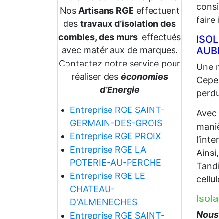
consi
Nos
Artisans RGE
effectuent
faire
des
travaux d’isolation des
combles, des murs
effectués
ISO
avec matériaux de marques.
AUB
Contactez notre service pour
Une m
réaliser des
économies
Cepen
d’Energie
perdu
Entreprise RGE SAINT-
Avec
GERMAIN-DES-GROIS
maniè
Entreprise RGE PROIX
l’int
Entreprise RGE LA
Ainsi
POTERIE-AU-PERCHE
Tandi
Entreprise RGE LE
cellu
CHATEAU-
Isol
D'ALMENECHES
Nous 
Entreprise RGE SAINT-