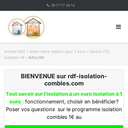
Skip
09 77 77 36 14
to
content
Artisan RGE
»
Isoler votre maison pour 1 euro
»
Sarthe (72)
Isolation 1€
»
BALLON
BIENVENUE sur rdf-isolation-
combles.com
Tout savoir sur l'isolation à un euro Isolation à 1
euro
:
fonctionnement, choisir en bénéficier?
Poser vos
questions
sur le programme isolation
combles 1€ au