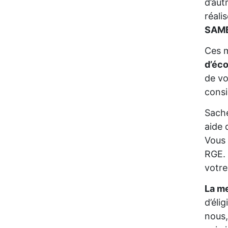
d’aut
réali
SAM
Ces m
d’éc
de vo
consi
Sache
aide 
Vous 
RGE. 
votre
La me
d’éli
nous,