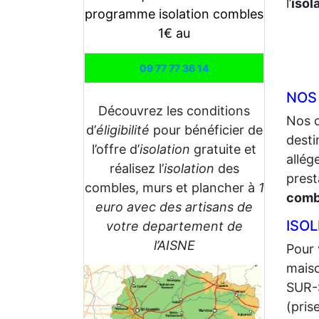
l’
isol
programme isolation combles
1€ au
09 77 77 36 14
NOS
Découvrez les conditions
Nos 
d’
éligibilité
pour bénéficier de
desti
l’offre d’
isolation
gratuite et
allég
réalisez l’
isolation
des
prest
combles, murs et plancher à
1
comb
euro avec des artisans de
ISO
votre departement de
l’AISNE
Pour 
maiso
SUR-S
(pris