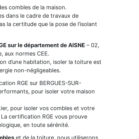
n des combles de la maison.
s dans le cadre de travaux de
 la certitude que la pose de l’isolant
GE sur le département de AISNE
– 02,
ie, aux normes CEE.
n d’une habitation, isoler la toiture est
nergie non-négligeables.
lification RGE sur BERGUES-SUR-
erformants, pour isoler votre maison
ier, pour isoler vos combles et votre
s. La certification RGE vous prouve
ologique, en toute sérénité.
mbles
et de la toiture, nous utiliserons