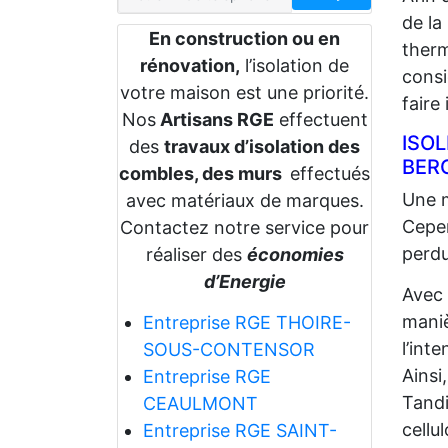
de la
En construction ou en
therm
rénovation,
l’isolation de
consi
votre maison est une priorité.
faire
Nos
Artisans RGE
effectuent
ISO
des
travaux d’isolation des
BER
combles, des murs
effectués
Une m
avec matériaux de marques.
Cepen
Contactez notre service pour
perdu
réaliser des
économies
d’Energie
Avec
maniè
Entreprise RGE THOIRE-
l’int
SOUS-CONTENSOR
Ainsi
Entreprise RGE
Tandi
CEAULMONT
cellu
Entreprise RGE SAINT-