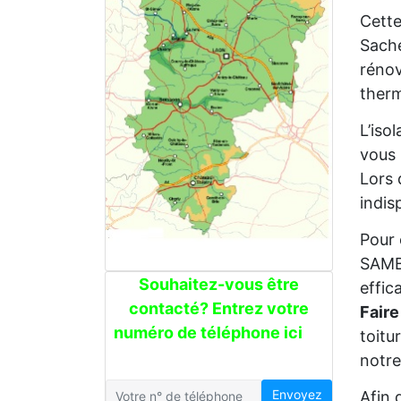
Cette
Sache
rénov
therm
L’iso
vous 
Lors 
indis
Pour 
SAMBR
Souhaitez-vous être
effic
contacté? Entrez votre
Faire
numéro de téléphone ici
toitu
notre
Envoyez
Afin 