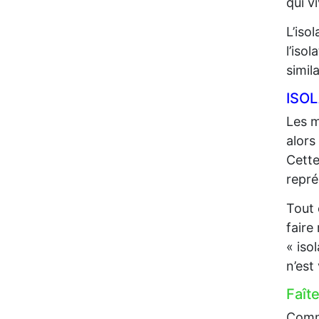
qui 
L’iso
l’iso
simil
ISO
Les m
alors
Cette
repré
Tout 
faire
« iso
n’est
Faît
Comme