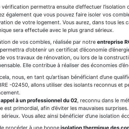
 vérification permettra ensuite d’effectuer l’isolatio
z également que vous pouvez faire isoler vos comble
ation de votre logement. Vous aurez, dans tous les cas
ique sera effectuée avec le plus grand sérieux.
lation de vos combles, réalisée par notre
entreprise R
permettra d’obtenir un certificat d’économie d’énerg
de vos travaux de rénovation, ou lors de la constructio
pensable. Elle contribue à réaliser des économies d’é
cela, nous, en tant qu’artisan bénéficiant d’une qua
E -02450, allons utiliser des isolants reconnus et p
acement.
 appel à un professionnel du 02
, reconnu dans le mét
re est primordial, afin d’éviter les mauvaises surprise
 sérieux. Vous allez ainsi bénéficier d’une isolation éc
de procéder à une bonne
isolation thermique des co