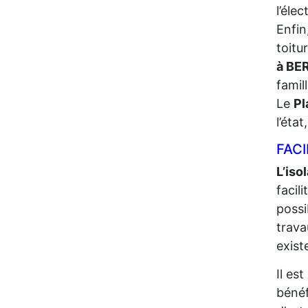
l’élec
Enfin
toitu
à BE
famil
Le
Pl
l’éta
FACI
L’iso
facil
possi
trava
exist
Il es
bénéf