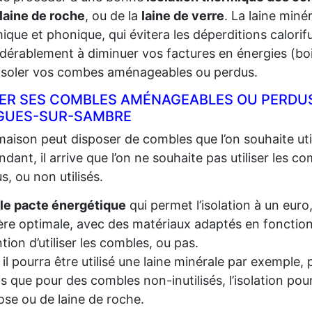
laine de roche
, ou de la
laine de verre
. La laine miné
ique et phonique, qui évitera les déperditions calorifu
dérablement à diminuer vos factures en énergies (bois,
 isoler vos combes aménageables ou perdus.
LER SES COMBLES AMÉNAGEABLES OU PERDUS
GUES-SUR-SAMBRE
aison peut disposer de combles que l’on souhaite util
dant, il arrive que l’on ne souhaite pas utiliser les c
s, ou non utilisés.
le pacte énergétique
qui permet l’isolation à un euro
re optimale, avec des matériaux adaptés en fonction d
ention d’utiliser les combles, ou pas.
, il pourra être utilisé une laine minérale par exempl
s que pour des combles non-inutilisés, l’isolation pou
lose ou de laine de roche.