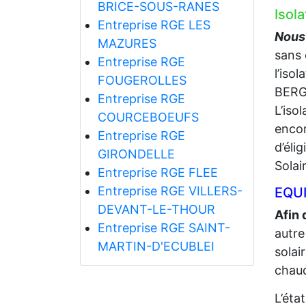
BRICE-SOUS-RANES
Isol
Entreprise RGE LES
Nous 
MAZURES
sans 
Entreprise RGE
l’iso
FOUGEROLLES
BERG
Entreprise RGE
L’iso
COURCEBOEUFS
encor
Entreprise RGE
d’éli
GIRONDELLE
Solai
Entreprise RGE FLEE
Entreprise RGE VILLERS-
EQUI
DEVANT-LE-THOUR
Afin 
Entreprise RGE SAINT-
autre
MARTIN-D'ECUBLEI
solai
chaud
L’éta