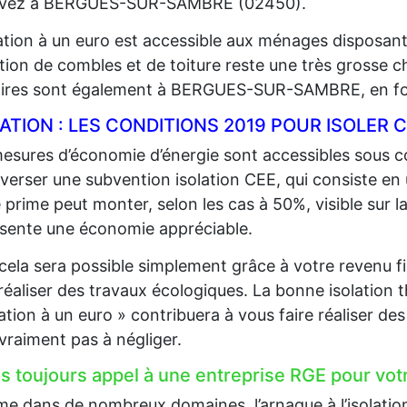
vivez à BERGUES-SUR-SAMBRE (02450).
lation à un euro est accessible aux ménages disposan
lation de combles et de toiture reste une très grosse 
aires sont également à BERGUES-SUR-SAMBRE, en fon
LATION : LES CONDITIONS 2019 POUR ISOLE
esures d’économie d’énergie sont accessibles sous co
 verser une subvention isolation CEE, qui consiste en
 prime peut monter, selon les cas à 50%, visible sur la
sente une économie appréciable.
cela sera possible simplement grâce à votre revenu fi
 réaliser des travaux écologiques. La bonne isolation 
lation à un euro » contribuera à vous faire réaliser d
 vraiment pas à négliger.
es toujours appel à une entreprise RGE pour votr
 dans de nombreux domaines, l’arnaque à l’isolation e