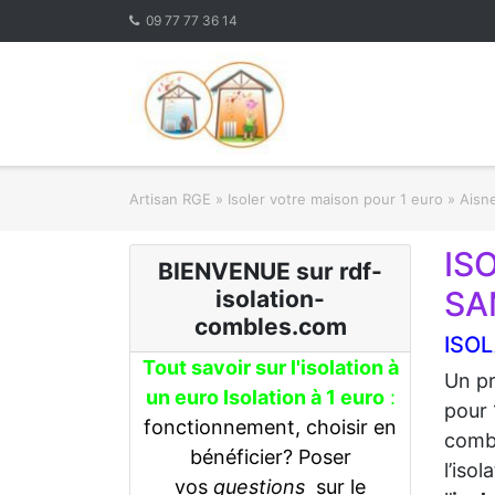
Skip
09 77 77 36 14
to
content
Artisan RGE
»
Isoler votre maison pour 1 euro
»
Aisne
IS
BIENVENUE sur rdf-
SA
isolation-
combles.com
ISOL
Tout savoir sur l'isolation à
Un pr
un euro Isolation à 1 euro
:
pour 
fonctionnement, choisir en
combl
bénéficier? Poser
l’iso
vos
questions
sur le