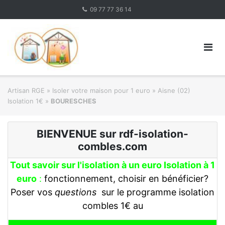
Skip
09 77 77 36 14
to
content
Artisan RGE
»
Isoler votre maison pour 1 euro
»
Aisne (02)
Isolation 1€
»
BOURESCHES
BIENVENUE sur rdf-isolation-
combles.com
Tout savoir sur l'isolation à un euro Isolation à 1
euro
:
fonctionnement, choisir en bénéficier?
Poser vos
questions
sur le programme isolation
combles 1€ au