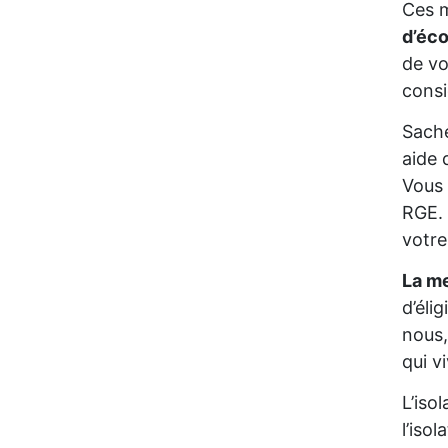
Ces m
d’éc
de vo
consi
Sache
aide 
Vous 
RGE. 
votre
La me
d’éli
nous,
qui v
L’iso
l’iso