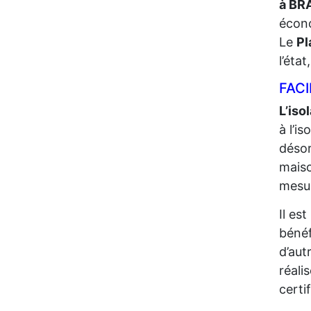
à BR
écono
Le
Pl
l’éta
FACI
L’iso
à l’i
désor
maiso
mesur
Il es
bénéf
d’aut
réali
certi