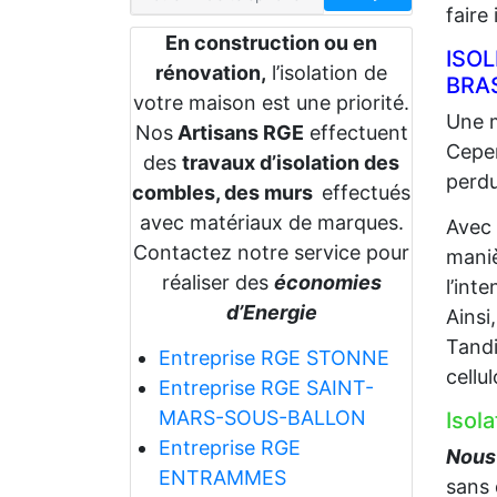
faire
En construction ou en
ISO
rénovation,
l’isolation de
BRA
votre maison est une priorité.
Une m
Nos
Artisans RGE
effectuent
Cepen
des
travaux d’isolation des
perdu
combles, des murs
effectués
avec matériaux de marques.
Avec
Contactez notre service pour
maniè
réaliser des
économies
l’int
d’Energie
Ainsi
Tandi
Entreprise RGE STONNE
cellu
Entreprise RGE SAINT-
MARS-SOUS-BALLON
Isol
Entreprise RGE
Nous 
ENTRAMMES
sans 