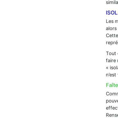
simil
ISO
Les m
alors
Cette
repré
Tout 
faire
« iso
n’est
Faît
Comme
pouve
effec
Rense