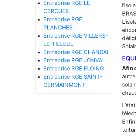
Entreprise RGE LE
l’iso
CERCUEIL
BRAS
Entreprise RGE
L’iso
PLANCHES
encor
Entreprise RGE VILLERS-
d’éli
LE-TILLEUL
Solai
Entreprise RGE CHANDAI
EQUI
Entreprise RGE JONVAL
Afin 
Entreprise RGE FLOING
autre
Entreprise RGE SAINT-
solai
GERMAINMONT
chaud
L’éta
l’élec
Enfin
toitu