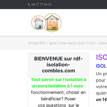
Skip
09 77 77 36 14
to
content
Artisan RGE
»
Isoler votre maison pour 1 euro
»
Aisne
IS
BIENVENUE sur rdf-
isolation-
ISOL
combles.com
Un pr
Tout savoir sur l'isolation à
pour 
un euro Isolation à 1 euro
:
votre
fonctionnement, choisir en
qu’en
bénéficier? Poser
un 1
vos
questions
sur le