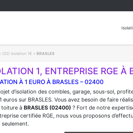
Isolat
 (02) Isolation 1€
»
BRASLES
OLATION 1, ENTREPRISE RGE À 
ATION À 1 EURO À BRASLES – 02400
ojet d’isolation des combles, garage, sous-sol, profi
1 euros sur BRASLES. Vous avez besoin de faire réalis
 toiture à
BRASLES (02400)
? Fort de notre expertise
treprise certifiée RGE, nous vous proposons d’effectue
€
seulement.