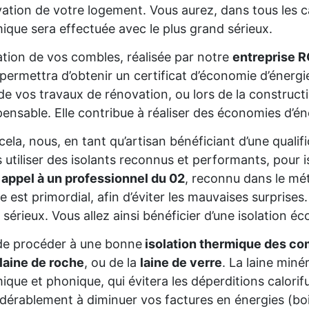
ation de votre logement. Vous aurez, dans tous les cas
ique sera effectuée avec le plus grand sérieux.
lation de vos combles, réalisée par notre
entreprise R
permettra d’obtenir un certificat d’économie d’énerg
de vos travaux de rénovation, ou lors de la constructio
pensable. Elle contribue à réaliser des économies d’é
cela, nous, en tant qu’artisan bénéficiant d’une qual
s utiliser des isolants reconnus et performants, pour 
 appel à un professionnel du 02
, reconnu dans le mét
re est primordial, afin d’éviter les mauvaises surprise
 sérieux. Vous allez ainsi bénéficier d’une isolation éc
de procéder à une bonne
isolation thermique des co
laine de roche
, ou de la
laine de verre
. La laine miné
ique et phonique, qui évitera les déperditions calorifu
dérablement à diminuer vos factures en énergies (bois,