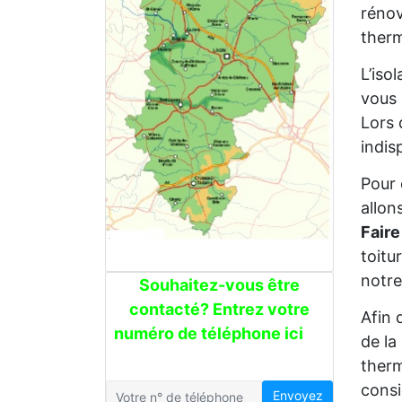
rénov
therm
L’iso
vous 
Lors 
indis
Pour 
allon
Faire
toitu
notre
Souhaitez-vous être
contacté? Entrez votre
Afin 
numéro de téléphone ici
de la
therm
consi
Envoyez