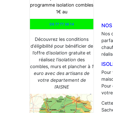
programme isolation combles
1€ au
09 77 77 36 14
NOS
Nos 
Découvrez les conditions
parfa
d’
éligibilité
pour bénéficier de
chauf
l’offre d’
isolation
gratuite et
réali
réalisez l’
isolation
des
ISO
combles, murs et plancher à
1
Pour 
euro avec des artisans de
maiso
votre departement de
Pour 
l’AISNE
votre
Cette
Sache