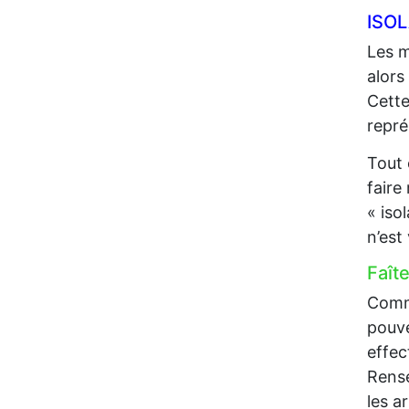
ISO
Les m
alors
Cette
repré
Tout 
faire
« iso
n’est
Faît
Comme
pouve
effec
Rense
les a