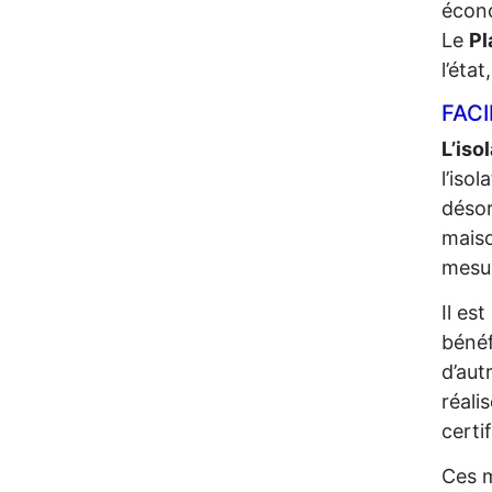
écono
Le
Pl
l’éta
FACI
L’iso
l’iso
désor
maiso
mesur
Il es
bénéf
d’aut
réali
certi
Ces m