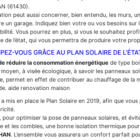
N (61430).
lation peut aussi concerner, bien entendu, les murs, un
e un garage. Indiquez bien votre ou vos besoins sur l
gibilité. Vous pourrez en plus, si vous le souhaitez prof
re de l’état, qui vous permettra de produire votre propr
PEZ-VOUS GRÂCE AU PLAN SOLAIRE DE L’ÉTA
de réduire la consommation énergétique
de type bois,
 moyen, à visée écologique, à savoir les panneaux sola
re, permet en effet de contribuer au chauffage de la m
e. aide renovation maison
t a mis en place le Plan Solaire en 2019, afin que vo
tricité.
, pour optimiser la pose de panneaux solaires, et évite
re et les combles, une bonne isolation thermique pour
HAN
. L’ensemble vous assurera un confort parfait pou