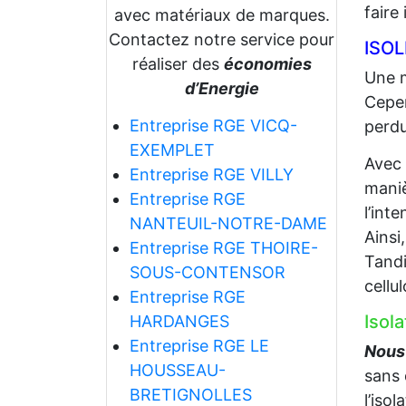
faire
avec matériaux de marques.
Contactez notre service pour
ISO
réaliser des
économies
Une m
d’Energie
Cepen
Entreprise RGE VICQ-
perdu
EXEMPLET
Avec
Entreprise RGE VILLY
maniè
Entreprise RGE
l’int
NANTEUIL-NOTRE-DAME
Ainsi
Entreprise RGE THOIRE-
Tandi
SOUS-CONTENSOR
cellu
Entreprise RGE
Isol
HARDANGES
Entreprise RGE LE
Nous
HOUSSEAU-
sans 
BRETIGNOLLES
l’iso