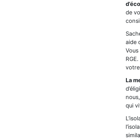
d’éc
de vo
consi
Sache
aide 
Vous 
RGE. 
votre
La me
d’éli
nous,
qui v
L’iso
l’iso
simil