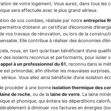
ation de votre logement. Vous aurez, dans tous les cas
ique sera effectuée avec le plus grand sérieux.
lation de vos combles, réalisée par notre
entreprise 
permettra d’obtenir un certificat d’économie d’énerg
de vos travaux de rénovation, ou lors de la constructio
pensable. Elle contribue à réaliser des économies d’é
cela, nous, en tant qu’artisan bénéficiant d’une qual
ser des isolants reconnus et performants, pour isoler
 appel à un professionnel du 61
, reconnu dans le mét
re est primordial, afin d’éviter les mauvaises surprise
 sérieux. Vous allez ainsi bénéficier d’une isolation éc
de procéder à une bonne
isolation thermique des co
laine de roche
, ou de la
laine de verre
. La laine miné
ique et phonique, qui évitera les déperditions calorifu
dérablement à diminuer vos factures en énergies (bois,