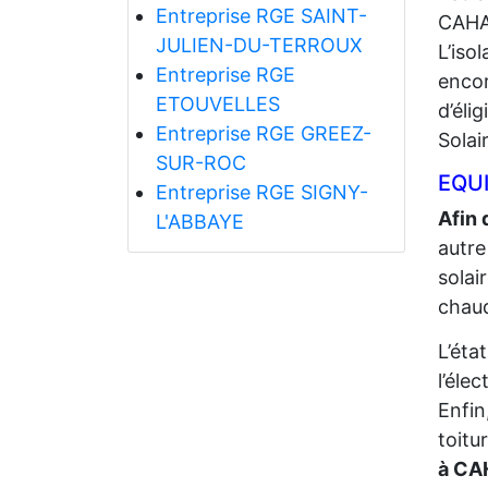
Entreprise RGE SAINT-
CAHA
JULIEN-DU-TERROUX
L’iso
Entreprise RGE
encor
ETOUVELLES
d’éli
Entreprise RGE GREEZ-
Solai
SUR-ROC
EQUI
Entreprise RGE SIGNY-
Afin 
L'ABBAYE
autre
solai
chaud
L’éta
l’élec
Enfin
toitu
à CA