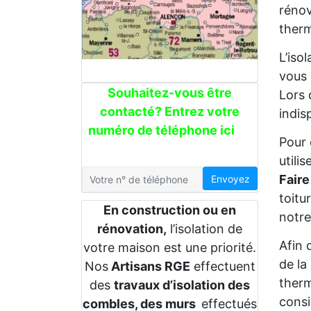
rénov
therm
L’iso
vous 
Souhaitez-vous être
Lors 
contacté? Entrez votre
indis
numéro de téléphone ici
Pour 
utili
Faire
Envoyez
toitu
En construction ou en
notre
rénovation,
l’isolation de
Afin 
votre maison est une priorité.
de la
Nos
Artisans RGE
effectuent
therm
des
travaux d’isolation des
consi
combles, des murs
effectués