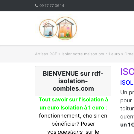
Skip
09 77 77 36 14
to
content
Artisan RGE
»
Isoler votre maison pour 1 euro
»
Orne 
IS
BIENVENUE sur rdf-
isolation-
ISOL
combles.com
Un pr
Tout savoir sur l'isolation à
pour 
un euro Isolation à 1 euro
:
toitu
fonctionnement, choisir en
qu’en
bénéficier? Poser
un 1
vos
questions
sur le