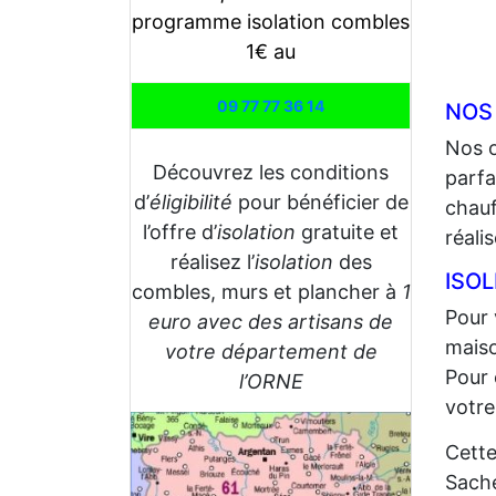
programme isolation combles
1€ au
09 77 77 36 14
NOS
Nos 
Découvrez les conditions
parfa
d’
éligibilité
pour bénéficier de
chauf
l’offre d’
isolation
gratuite et
réali
réalisez l’
isolation
des
ISO
combles, murs et plancher à
1
Pour 
euro avec des artisans de
maiso
votre département de
Pour 
l’ORNE
votre
Cette
Sache