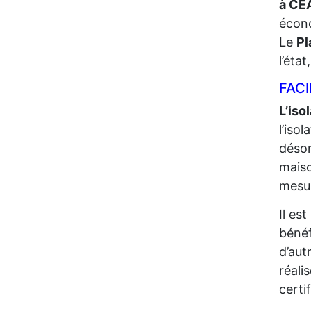
à CE
écono
Le
Pl
l’éta
FACI
L’iso
l’iso
désor
maiso
mesur
Il es
bénéf
d’aut
réali
certi