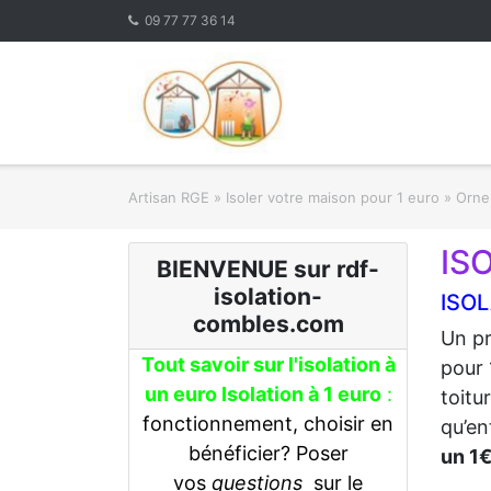
Skip
09 77 77 36 14
to
content
Artisan RGE
»
Isoler votre maison pour 1 euro
»
Orne 
IS
BIENVENUE sur rdf-
isolation-
ISOL
combles.com
Un pr
Tout savoir sur l'isolation à
pour 
un euro Isolation à 1 euro
:
toitu
fonctionnement, choisir en
qu’en
bénéficier? Poser
un 1
vos
questions
sur le