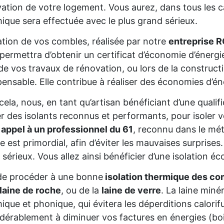
ation de votre logement. Vous aurez, dans tous les cas
ique sera effectuée avec le plus grand sérieux.
lation de vos combles, réalisée par notre
entreprise 
permettra d’obtenir un certificat d’économie d’énerg
de vos travaux de rénovation, ou lors de la constructio
pensable. Elle contribue à réaliser des économies d’é
cela, nous, en tant qu’artisan bénéficiant d’une qual
ser des isolants reconnus et performants, pour isoler
 appel à un professionnel du 61
, reconnu dans le mét
re est primordial, afin d’éviter les mauvaises surprise
 sérieux. Vous allez ainsi bénéficier d’une isolation éc
de procéder à une bonne
isolation thermique des co
laine de roche
, ou de la
laine de verre
. La laine miné
ique et phonique, qui évitera les déperditions calorifu
dérablement à diminuer vos factures en énergies (bois,