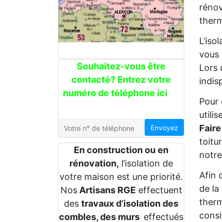
rénov
therm
L’iso
vous 
Souhaitez-vous être
Lors 
contacté? Entrez votre
indis
numéro de téléphone ici
Pour 
utili
Faire
Envoyez
toitu
En construction ou en
notre
rénovation,
l’isolation de
Afin 
votre maison est une priorité.
de la
Nos
Artisans RGE
effectuent
therm
des
travaux d’isolation des
consi
combles, des murs
effectués