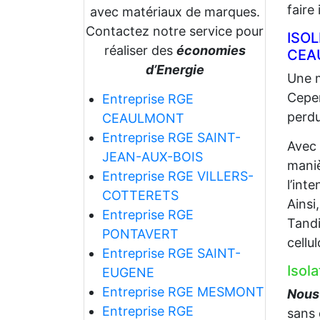
faire
avec matériaux de marques.
Contactez notre service pour
ISO
réaliser des
économies
CEA
d’Energie
Une m
Cepen
Entreprise RGE
perdu
CEAULMONT
Entreprise RGE SAINT-
Avec
JEAN-AUX-BOIS
maniè
Entreprise RGE VILLERS-
l’int
COTTERETS
Ainsi
Entreprise RGE
Tandi
PONTAVERT
cellu
Entreprise RGE SAINT-
Isol
EUGENE
Entreprise RGE MESMONT
Nous
Entreprise RGE
sans 