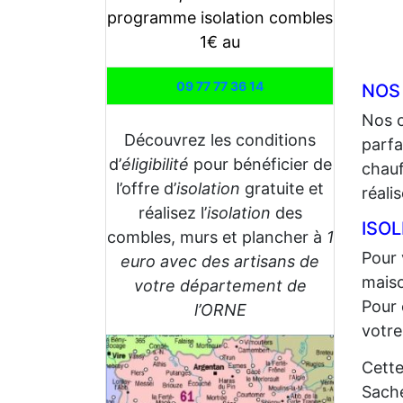
programme isolation combles
1€ au
09 77 77 36 14
NOS
Nos 
Découvrez les conditions
parfa
d’
éligibilité
pour bénéficier de
chauf
l’offre d’
isolation
gratuite et
réali
réalisez l’
isolation
des
ISO
combles, murs et plancher à
1
Pour 
euro avec des artisans de
maiso
votre département de
Pour 
l’ORNE
votre
Cette
Sache