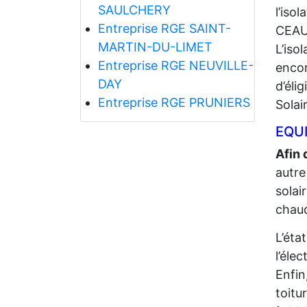
SAULCHERY
l’iso
Entreprise RGE SAINT-
CEAU
MARTIN-DU-LIMET
L’iso
Entreprise RGE NEUVILLE-
encor
DAY
d’éli
Entreprise RGE PRUNIERS
Solai
EQUI
Afin 
autre
solai
chaud
L’éta
l’élec
Enfin
toitu