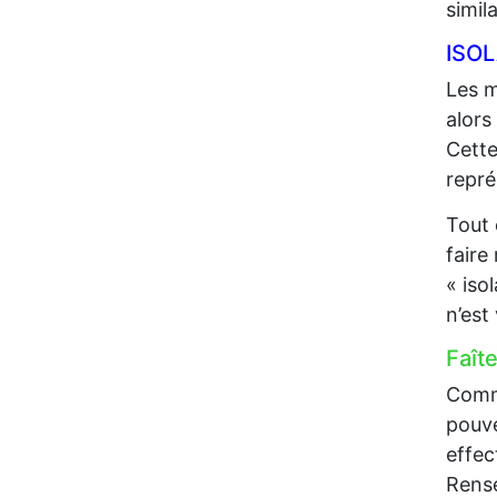
simil
ISO
Les m
alors
Cette
repré
Tout 
faire
« iso
n’est
Faît
Comme
pouve
effec
Rense