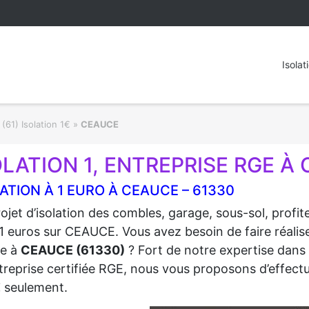
Isolat
(61) Isolation 1€
»
CEAUCE
OLATION 1, ENTREPRISE RGE À 
ATION À 1 EURO À CEAUCE – 61330
ojet d’isolation des combles, garage, sous-sol, profi
1 euros sur CEAUCE. Vous avez besoin de faire réalise
re à
CEAUCE (61330)
? Fort de notre expertise dans l
treprise certifiée RGE, nous vous proposons d’effectue
€
seulement.