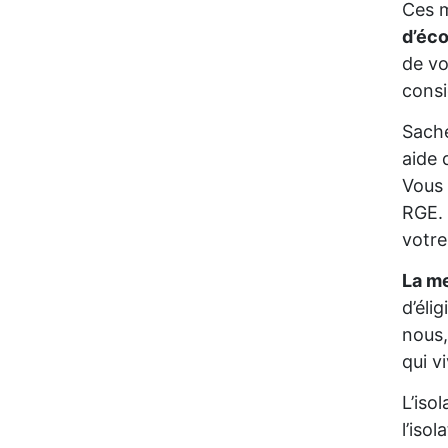
Ces m
d’éc
de vo
consi
Sache
aide 
Vous 
RGE. 
votre
La me
d’éli
nous,
qui v
L’iso
l’iso