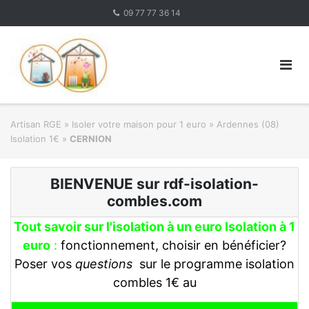
Skip
09 77 77 36 14
to
content
Artisan RGE
»
Isoler votre maison pour 1 euro
»
Ardennes (08)
Isolation 1€
»
CERNION
BIENVENUE sur rdf-isolation-
combles.com
Tout savoir sur l'isolation à un euro Isolation à 1
euro
:
fonctionnement, choisir en bénéficier?
Poser vos
questions
sur le programme isolation
combles 1€ au