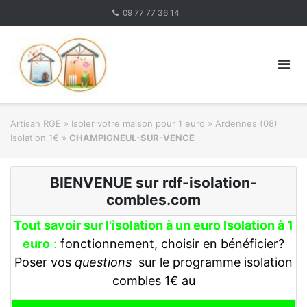
Skip
09 77 77 36 14
to
content
Artisan RGE
»
Isoler votre maison pour 1 euro
»
Ardennes (08)
Isolation 1€
»
CHAMPIGNEUL-SUR-VENCE
BIENVENUE sur rdf-isolation-
combles.com
Tout savoir sur l'isolation à un euro Isolation à 1
euro
:
fonctionnement, choisir en bénéficier?
Poser vos
questions
sur le programme isolation
combles 1€ au