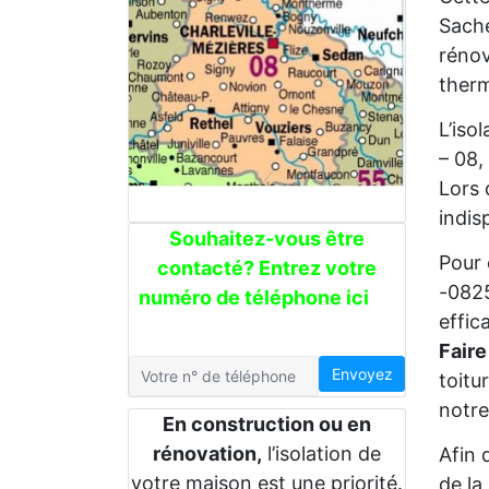
Sache
rénov
therm
L’iso
– 08,
Lors 
indis
Souhaitez-vous être
Pour 
contacté? Entrez votre
-0825
numéro de téléphone ici
effic
Faire
Envoyez
toitu
notre
En construction ou en
rénovation,
l’isolation de
Afin 
votre maison est une priorité.
de la