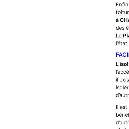
Enfin
toitu
à CH
des é
Le
Pl
l’éta
FACI
L’iso
l’acc
il ex
isole
d’aut
Il es
bénéf
d’aut