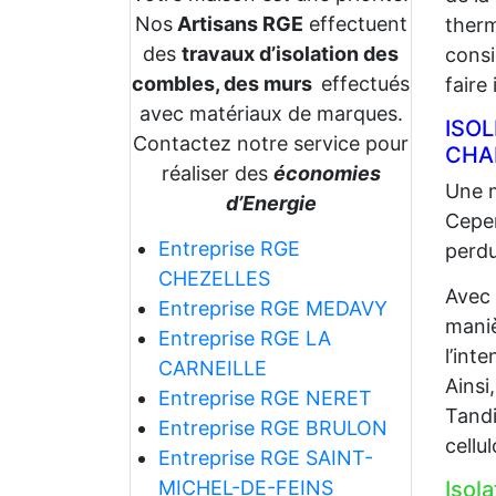
Nos
Artisans RGE
effectuent
therm
des
travaux d’isolation des
consi
combles, des murs
effectués
faire
avec matériaux de marques.
ISO
Contactez notre service pour
CHA
réaliser des
économies
Une m
d’Energie
Cepen
Entreprise RGE
perdu
CHEZELLES
Avec
Entreprise RGE MEDAVY
maniè
Entreprise RGE LA
l’int
CARNEILLE
Ainsi
Entreprise RGE NERET
Tandi
Entreprise RGE BRULON
cellu
Entreprise RGE SAINT-
MICHEL-DE-FEINS
Isol