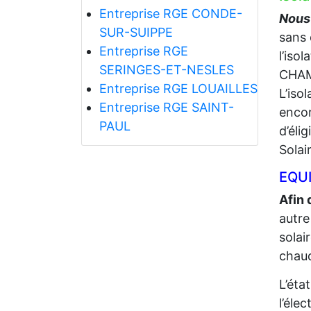
Entreprise RGE CONDE-
Nous 
SUR-SUIPPE
sans 
Entreprise RGE
l’iso
SERINGES-ET-NESLES
CHAM
Entreprise RGE LOUAILLES
L’iso
Entreprise RGE SAINT-
encor
PAUL
d’éli
Solai
EQUI
Afin 
autre
solai
chaud
L’éta
l’élec