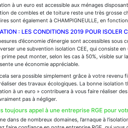
lation à un euro est accessible aux ménages disposan
lation de combles et de toiture reste une très grosse 
aires sont également à CHAMPIGNEULLE, en fonction 
LATION : LES CONDITIONS 2019 POUR ISOLE
esures d’économie d’énergie sont accessibles sous co
 verser une subvention isolation CEE, qui consiste en
 prime peut monter, selon les cas à 50%, visible sur la
sente une économie appréciable.
cela sera possible simplement grâce à votre revenu fi
 réaliser des travaux écologiques. La bonne isolation 
lation à un euro » contribuera à vous faire réaliser d
 vraiment pas à négliger.
es toujours appel à une entreprise RGE pour votr
 dans de nombreux domaines, l’arnaque à l’isolation e
z faire confiance en notre entreprise RGE, qui vous g