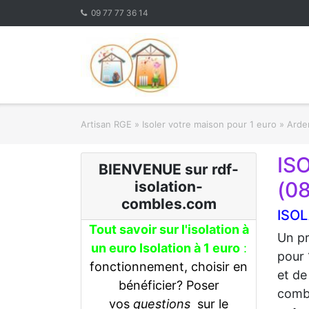
Skip
09 77 77 36 14
to
content
Artisan RGE
»
Isoler votre maison pour 1 euro
»
Arden
IS
BIENVENUE sur rdf-
(0
isolation-
combles.com
ISOL
Tout savoir sur l'isolation à
Un pr
un euro Isolation à 1 euro
:
pour 
fonctionnement, choisir en
et de
bénéficier? Poser
combl
vos
questions
sur le