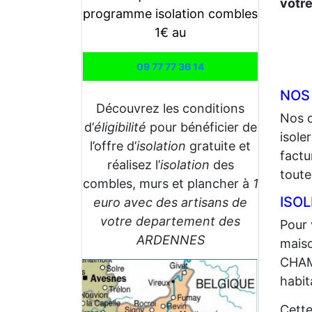
votre
programme isolation combles
1€ au
09 77 77 36 14
NOS
Découvrez les conditions
Nos 
d’
éligibilité
pour bénéficier de
isole
l’offre d’
isolation
gratuite et
factu
réalisez l’
isolation
des
toute
combles, murs et plancher à
1
ISO
euro avec des artisans de
votre departement des
Pour 
ARDENNES
maiso
CHAMP
habit
Cette