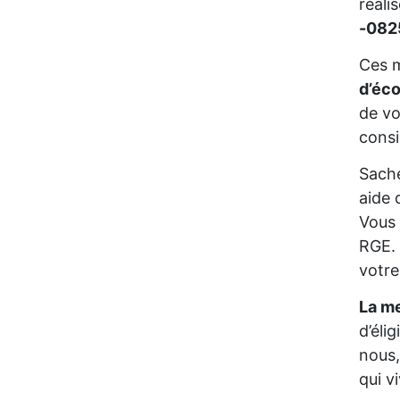
réali
-08
Ces m
d’éc
de vo
consi
Sache
aide 
Vous 
RGE. 
votre
La me
d’éli
nous,
qui 