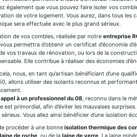
z également que vous pouvez faire isoler vos comble
ation de votre logement. Vous aurez, dans tous les cas
ique sera effectuée avec le plus grand sérieux.
lation de vos combles, réalisée par notre
entreprise 
 vous permettra d’obtenir un certificat d’économie d
de vos travaux de rénovation, ou lors de la constructio
pensable. Elle contribue à réaliser des économies d’é
cela, nous, en tant qu’artisan bénéficiant d’une qu
0, allons utiliser des isolants reconnus et performant
acement.
 appel à un professionnel du 08
, reconnu dans le mét
re est primordial, afin d’éviter les mauvaises surprise
 sérieux. Vous allez ainsi bénéficier d’une isolation éc
de procéder à une bonne
isolation thermique des co
laine de roche
, ou de la
laine de verre
. La laine miné