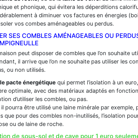
ique et phonique, qui évitera les déperditions calorifu
dérablement à diminuer vos factures en énergies (bois,
 isoler vos combes aménageables ou perdus.
LER SES COMBLES AMÉNAGEABLES OU PERDUS
MPIGNEULLE
aison peut disposer de combles que l’on souhaite util
dant, il arrive que l’on ne souhaite pas utiliser les c
s, ou non utilisés.
le pacte énergétique
qui permet l’isolation à un euro
re optimale, avec des matériaux adaptés en fonction d
ention d’utiliser les combles, ou pas.
, il pourra être utilisé une laine minérale par exempl
s que pour des combles non-inutilisés, l’isolation pou
lose ou de laine de roche.
ation de sous-sol et de cave pour 1 euro seu