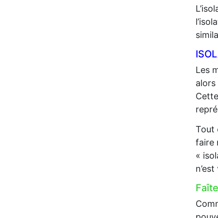
L’iso
l’iso
simil
ISO
Les m
alors
Cette
repré
Tout 
faire
« iso
n’est
Faît
Comme
pouve