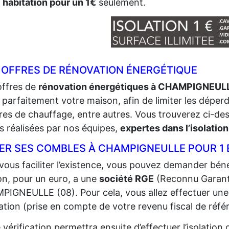
 habitation pour un 1€
seulement.
 OFFRES DE RÉNOVATION ÉNERGÉTIQUE
offres de
rénovation énergétiques à CHAMPIGNEUL
r parfaitement votre maison, afin de limiter les déperdi
res de chauffage, entre autres. Vous trouverez ci-de
s réalisées par nos équipes,
expertes dans l’isolation
LER SES COMBLES À CHAMPIGNEULLE POUR 1
vous faciliter l’existence, vous pouvez demander bénéf
n, pour un euro, a une
société RGE
(Reconnu Garant
IGNEULLE (08). Pour cela, vous allez effectuer une vér
ation (prise en compte de votre revenu fiscal de référ
 vérification permettra ensuite d’effectuer l’isolatio