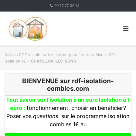
Skip
09 77 77 36 14
to
content
Artisan RGE
»
Isoler votre maison pour 1 euro
»
Aisne (02)
Isolation 1€
»
CHATILLON-LES-SONS
BIENVENUE sur rdf-isolation-
combles.com
Tout savoir sur l'isolation à un euro Isolation à 1
euro
:
fonctionnement, choisir en bénéficier?
Poser vos
questions
sur le programme isolation
combles 1€ au