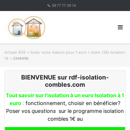
Skip
09 77 77 36 14
to
content
Artisan RGE
»
Isoler votre maison pour 1 euro
»
Indre (36) Isolation
1€
»
CHAVIN
BIENVENUE sur rdf-isolation-
combles.com
Tout savoir sur l'isolation à un euro Isolation à 1
euro
:
fonctionnement, choisir en bénéficier?
Poser vos
questions
sur le programme isolation
combles 1€ au