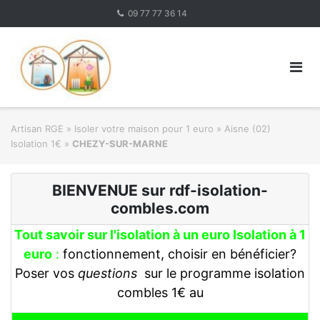
Skip
09 77 77 36 14
to
content
Artisan RGE
»
Isoler votre maison pour 1 euro
»
Aisne (02)
Isolation 1€
»
CHEZY-SUR-MARNE
BIENVENUE sur rdf-isolation-
combles.com
Tout savoir sur l'isolation à un euro Isolation à 1
euro
:
fonctionnement, choisir en bénéficier?
Poser vos
questions
sur le programme isolation
combles 1€ au