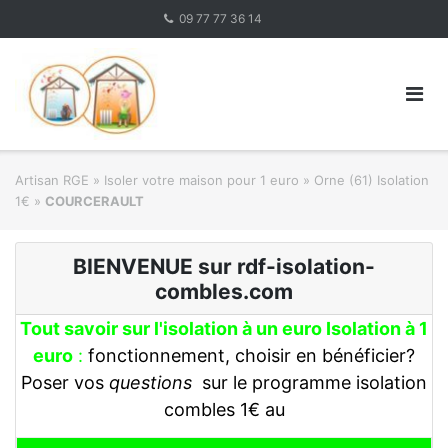
Skip
09 77 77 36 14
to
content
Artisan RGE
»
Isoler votre maison pour 1 euro
»
Orne (61) Isolation
1€
»
COURCERAULT
BIENVENUE sur rdf-isolation-
combles.com
Tout savoir sur l'isolation à un euro Isolation à 1
euro
:
fonctionnement, choisir en bénéficier?
Poser vos
questions
sur le programme isolation
combles 1€ au