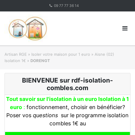
Skip
09 77 77 36 14
to
content
Artisan RGE
»
Isoler votre maison pour 1 euro
»
Aisne (02)
Isolation 1€
»
DORENGT
BIENVENUE sur rdf-isolation-
combles.com
Tout savoir sur l'isolation à un euro Isolation à 1
euro
:
fonctionnement, choisir en bénéficier?
Poser vos
questions
sur le programme isolation
combles 1€ au