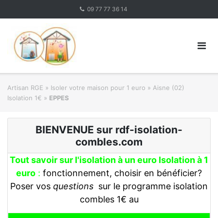
Skip
09 77 77 36 14
to
content
Artisan RGE
»
Isoler votre maison pour 1 euro
»
Aisne (02)
Isolation 1€
»
EPPES
BIENVENUE sur rdf-isolation-
combles.com
Tout savoir sur l'isolation à un euro Isolation à 1
euro
:
fonctionnement, choisir en bénéficier?
Poser vos
questions
sur le programme isolation
combles 1€ au