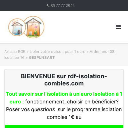
Skip
09 77 77 36 14
to
content
Artisan RGE
»
Isoler votre maison pour 1 euro
»
Ardennes (08)
Isolation 1€
»
GESPUNSART
BIENVENUE sur rdf-isolation-
combles.com
Tout savoir sur l'isolation à un euro Isolation à 1
euro
:
fonctionnement, choisir en bénéficier?
Poser vos
questions
sur le programme isolation
combles 1€ au