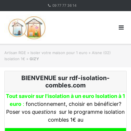
Skip
09 77 77 36 14
to
content
Artisan RGE
»
Isoler votre maison pour 1 euro
»
Aisne (02)
Isolation 1€
»
GIZY
BIENVENUE sur rdf-isolation-
combles.com
Tout savoir sur l'isolation à un euro Isolation à 1
euro
:
fonctionnement, choisir en bénéficier?
Poser vos
questions
sur le programme isolation
combles 1€ au