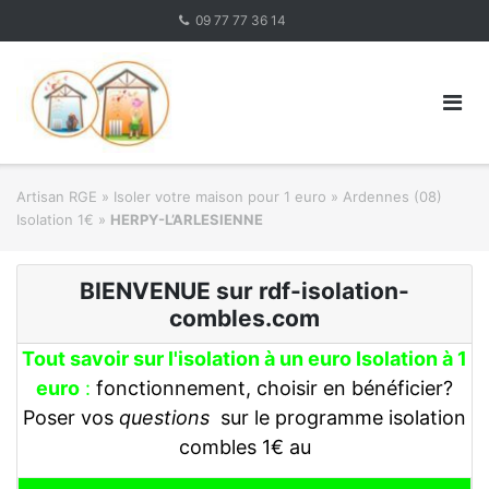
Skip
09 77 77 36 14
to
content
Artisan RGE
»
Isoler votre maison pour 1 euro
»
Ardennes (08)
Isolation 1€
»
HERPY-L’ARLESIENNE
BIENVENUE sur rdf-isolation-
combles.com
Tout savoir sur l'isolation à un euro Isolation à 1
euro
:
fonctionnement, choisir en bénéficier?
Poser vos
questions
sur le programme isolation
combles 1€ au