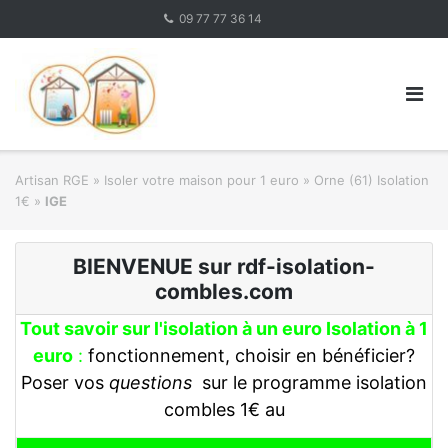
Skip
09 77 77 36 14
to
content
Artisan RGE
»
Isoler votre maison pour 1 euro
»
Orne (61) Isolation
1€
»
IGE
BIENVENUE sur rdf-isolation-
combles.com
Tout savoir sur l'isolation à un euro Isolation à 1
euro
:
fonctionnement, choisir en bénéficier?
Poser vos
questions
sur le programme isolation
combles 1€ au