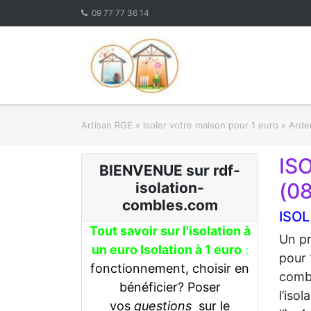
Skip
09 77 77 36 14
to
content
Artisan RGE
»
Isoler votre maison pour 1 euro
»
Arden
IS
BIENVENUE sur rdf-
(0
isolation-
combles.com
ISOL
Tout savoir sur l'isolation à
Un pr
un euro Isolation à 1 euro
:
pour 
fonctionnement, choisir en
combl
bénéficier? Poser
l’iso
vos
questions
sur le