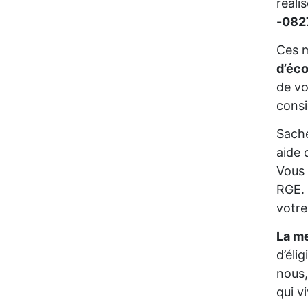
réali
-08
Ces m
d’éc
de vo
consi
Sache
aide 
Vous 
RGE. 
votre
La me
d’éli
nous,
qui 