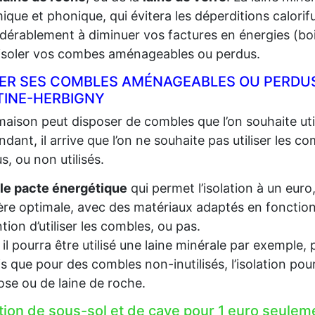
ique et phonique, qui évitera les déperditions calorifu
dérablement à diminuer vos factures en énergies (bois,
 isoler vos combes aménageables ou perdus.
LER SES COMBLES AMÉNAGEABLES OU PERDUS
TINE-HERBIGNY
aison peut disposer de combles que l’on souhaite util
dant, il arrive que l’on ne souhaite pas utiliser les c
s, ou non utilisés.
le pacte énergétique
qui permet l’isolation à un euro
re optimale, avec des matériaux adaptés en fonction d
ention d’utiliser les combles, ou pas.
, il pourra être utilisé une laine minérale par exempl
s que pour des combles non-inutilisés, l’isolation pou
lose ou de laine de roche.
ation de sous-sol et de cave pour 1 euro seu