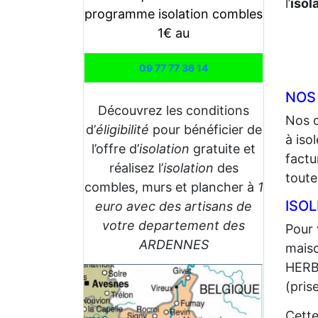
l’
isol
programme isolation combles
1€ au
09 77 77 36 14
NOS
Découvrez les conditions
Nos 
d’
éligibilité
pour bénéficier de
à iso
l’offre d’
isolation
gratuite et
factu
réalisez l’
isolation
des
toute
combles, murs et plancher à
1
ISO
euro avec des artisans de
votre departement des
Pour 
ARDENNES
maiso
HERBI
(pris
Cette