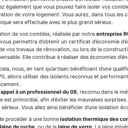
z également que vous pouvez faire isoler vos comble
ation de votre logement. Vous aurez, dans tous les cas
ique sera effectuée avec le plus grand sérieux.
lation de vos combles, réalisée par notre
entreprise 
 vous permettra d’obtenir un certificat d’économie d
de vos travaux de rénovation, ou lors de la constructio
pensable. Elle contribue à réaliser des économies d’é
cela, nous, en tant qu’artisan bénéficiant d’une qua
0, allons utiliser des isolants reconnus et performant
acement.
 appel à un professionnel du 08
, reconnu dans le mét
re est primordial, afin d’éviter les mauvaises surprise
 sérieux. Vous allez ainsi bénéficier d’une isolation éc
de procéder à une bonne
isolation thermique des co
laine de roche
, ou de la
laine de verre
. La laine miné