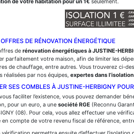
ation de votre habitation pour un 1€
seulement.
 OFFRES DE RÉNOVATION ÉNERGÉTIQUE
offres de
rénovation énergétiques à JUSTINE-HERB
ler parfaitement votre maison, afin de limiter les déper
res de chauffage, entre autres. Vous trouverez ci-de
s réalisées par nos équipes,
expertes dans l’isolation
LER SES COMBLES À JUSTINE-HERBIGNY POUR
vous faciliter l’existence, vous pouvez demander bénéf
n, pour un euro, a une
société RGE
(Reconnu Garant
GNY (08). Pour cela, vous allez effectuer une vérificat
e en compte de votre revenu fiscal de référence, entr
 vérification permettra ensuite d’effectuer l’isolatio