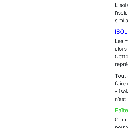
L’iso
l’iso
simil
ISO
Les m
alors
Cette
repré
Tout 
faire
« iso
n’est
Faît
Comme
pouve