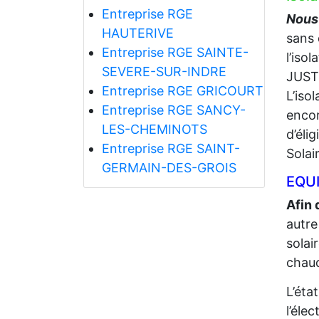
Entreprise RGE
Nous 
HAUTERIVE
sans 
Entreprise RGE SAINTE-
l’iso
SEVERE-SUR-INDRE
JUST
Entreprise RGE GRICOURT
L’iso
Entreprise RGE SANCY-
encor
LES-CHEMINOTS
d’éli
Entreprise RGE SAINT-
Solai
GERMAIN-DES-GROIS
EQUI
Afin 
autre
solai
chaud
L’éta
l’élec