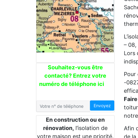
Sache
rénov
therm
L’iso
– 08,
Lors 
indis
Souhaitez-vous être
Pour 
contacté? Entrez votre
-0827
numéro de téléphone ici
effic
Faire
Envoyez
toitu
notre
En construction ou en
rénovation,
l’isolation de
Afin 
votre maison est une priorité.
de la