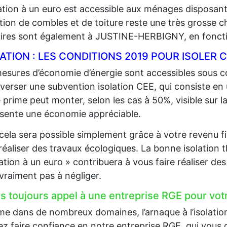
lation à un euro est accessible aux ménages disposan
lation de combles et de toiture reste une très grosse 
aires sont également à JUSTINE-HERBIGNY, en foncti
LATION : LES CONDITIONS 2019 POUR ISOLE
esures d’économie d’énergie sont accessibles sous co
 verser une subvention isolation CEE, qui consiste en
 prime peut monter, selon les cas à 50%, visible sur la
sente une économie appréciable.
cela sera possible simplement grâce à votre revenu fi
 réaliser des travaux écologiques. La bonne isolation 
lation à un euro » contribuera à vous faire réaliser d
 vraiment pas à négliger.
es toujours appel à une entreprise RGE pour votr
 dans de nombreux domaines, l’arnaque à l’isolation e
z faire confiance en notre entreprise RGE, qui vous g