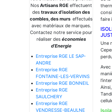
Nos
Artisans RGE
effectuent
therm
des
travaux d’isolation des
consi
combles, des murs
effectués
faire
avec matériaux de marques.
ISO
Contactez notre service pour
JUS
réaliser des
économies
Une m
d’Energie
Cepen
Entreprise RGE LE SAP-
perdu
ANDRE
Avec
Entreprise RGE
maniè
FONTAINE-LES-VERVINS
l’int
Entreprise RGE BONNEIL
Ainsi
Entreprise RGE
Tandi
SAULCHERY
cellu
Entreprise RGE
VENDRESSE-BEAULNE
Isol