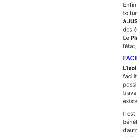
Enfin
toitu
à JU
des é
Le
Pl
l’éta
FACI
L’iso
facil
possi
trava
exist
Il es
bénéf
d’aut