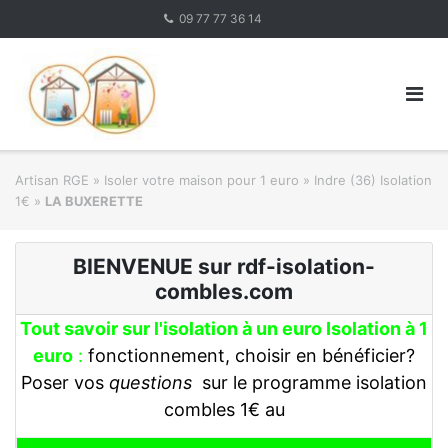
Skip
09 77 77 36 14
to
content
Artisan RGE
»
Isoler votre maison pour 1 euro
»
Indre (36) Isolation
1€
»
LA BUXERETTE
BIENVENUE sur rdf-isolation-
combles.com
Tout savoir sur l'isolation à un euro Isolation à 1
euro
:
fonctionnement, choisir en bénéficier?
Poser vos
questions
sur le programme isolation
combles 1€ au