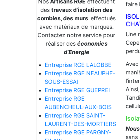
Nos
Artisans RGE
effectuent
faire
des
travaux d’isolation des
ISO
combles, des murs
effectués
CHA
avec matériaux de marques.
Une m
Contactez notre service pour
Cepen
réaliser des
économies
perdu
d’Energie
Avec
Entreprise RGE LALOBBE
maniè
Entreprise RGE NEAUPHE-
l’int
SOUS-ESSAI
Ainsi
Entreprise RGE GUEPREI
Tandi
Entreprise RGE
cellu
AUBENCHEUL-AUX-BOIS
Entreprise RGE SAINT-
Isol
LAURENT-DES-MORTIERS
Nous
Entreprise RGE PARGNY-
sans 