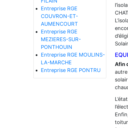
FILAIN
l’iso
Entreprise RGE
CHAT
COUVRON-ET-
L’iso
AUMENCOURT
encor
Entreprise RGE
d’éli
MEZIERES-SUR-
Solai
PONTHOUIN
EQUI
Entreprise RGE MOULINS-
LA-MARCHE
Afin 
Entreprise RGE PONTRU
autre
solai
chaud
L’éta
l’élec
Enfin
toitu