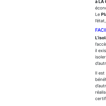
à LA
écono
Le
Pl
l’éta
FACI
L’iso
l’acc
il ex
isole
d’aut
Il es
bénéf
d’aut
réali
certi