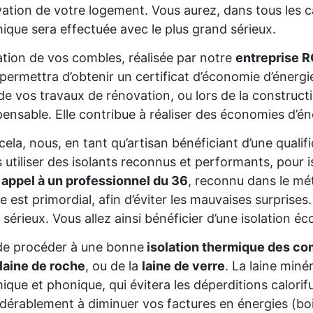
ation de votre logement. Vous aurez, dans tous les cas
ique sera effectuée avec le plus grand sérieux.
lation de vos combles, réalisée par notre
entreprise R
permettra d’obtenir un certificat d’économie d’énerg
de vos travaux de rénovation, ou lors de la constructio
pensable. Elle contribue à réaliser des économies d’é
cela, nous, en tant qu’artisan bénéficiant d’une qua
s utiliser des isolants reconnus et performants, pour 
 appel à un professionnel du 36
, reconnu dans le mét
re est primordial, afin d’éviter les mauvaises surprise
 sérieux. Vous allez ainsi bénéficier d’une isolation éc
de procéder à une bonne
isolation thermique des co
laine de roche
, ou de la
laine de verre
. La laine miné
ique et phonique, qui évitera les déperditions calorifu
dérablement à diminuer vos factures en énergies (bois,