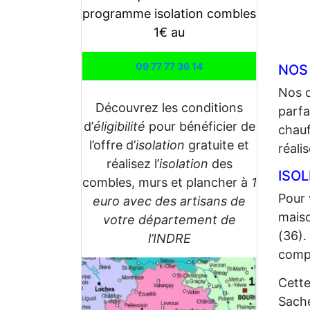
programme isolation combles
1€ au
09 77 77 36 14
NOS
Nos 
Découvrez les conditions
parfa
d’
éligibilité
pour bénéficier de
chauf
l’offre d’
isolation
gratuite et
réali
réalisez l’
isolation
des
ISO
combles, murs et plancher à
1
Pour 
euro avec des artisans de
maiso
votre département de
(36).
l’INDRE
compt
Cette
Sache