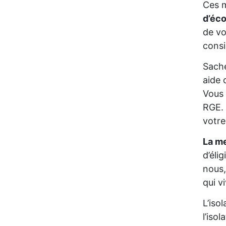
Ces m
d’éc
de vo
consi
Sache
aide 
Vous 
RGE. 
votre
La me
d’éli
nous,
qui v
L’iso
l’iso