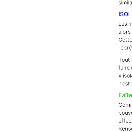
simil
ISO
Les m
alors
Cette
repré
Tout 
faire
« iso
n’est
Faît
Comme
pouve
effec
Rense