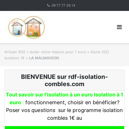
Skip
09 77 77 36 14
to
content
Artisan RGE
»
Isoler votre maison pour 1 euro
»
Aisne (02)
Isolation 1€
»
LA MALMAISON
BIENVENUE sur rdf-isolation-
combles.com
Tout savoir sur l'isolation à un euro Isolation à 1
euro
:
fonctionnement, choisir en bénéficier?
Poser vos
questions
sur le programme isolation
combles 1€ au