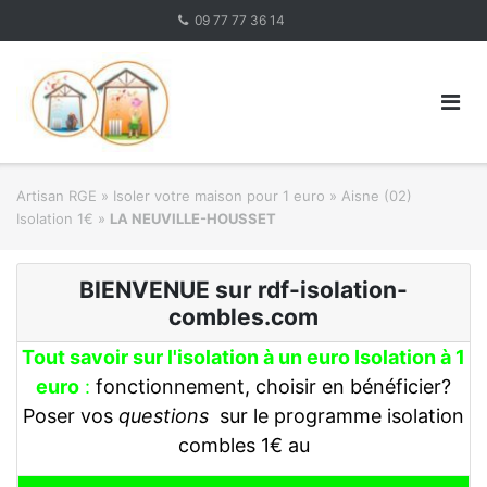
Skip
09 77 77 36 14
to
content
Artisan RGE
»
Isoler votre maison pour 1 euro
»
Aisne (02)
Isolation 1€
»
LA NEUVILLE-HOUSSET
BIENVENUE sur rdf-isolation-
combles.com
Tout savoir sur l'isolation à un euro Isolation à 1
euro
:
fonctionnement, choisir en bénéficier?
Poser vos
questions
sur le programme isolation
combles 1€ au