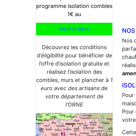
programme isolation combles
1€ au
09 77 77 36 14
NOS
Nos 
Découvrez les conditions
parfa
d’
éligibilité
pour bénéficier de
chauf
l’offre d’
isolation
gratuite et
réali
réalisez l’
isolation
des
amen
combles, murs et plancher à
1
ISOL
euro avec des artisans de
Pour 
votre département de
maiso
l’ORNE
Pour 
votre
Cette