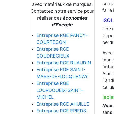
consi
avec matériaux de marques.
faire
Contactez notre service pour
réaliser des
économies
ISO
d’Energie
Une m
Entreprise RGE PANCY-
Cepen
COURTECON
perdu
Entreprise RGE
Avec
COUDRECIEUX
maniè
Entreprise RGE RUAUDIN
l’int
Entreprise RGE SAINT-
Ainsi
MARS-DE-LOCQUENAY
Tandi
Entreprise RGE
cellu
LOURDOUEIX-SAINT-
Isol
MICHEL
Entreprise RGE AHUILLE
Nous 
Entreprise RGE EPIEDS
sans 