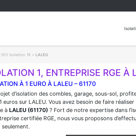
Isolat
(61) Isolation 1€
»
LALEU
OLATION 1, ENTREPRISE RGE À 
ATION À 1 EURO À LALEU – 61170
ojet d’isolation des combles, garage, sous-sol, profi
1 euros sur LALEU. Vous avez besoin de faire réaliser 
re à
LALEU (61170)
? Fort de notre expertise dans l’i
treprise certifiée RGE, nous vous proposons d’effectue
€
seulement.