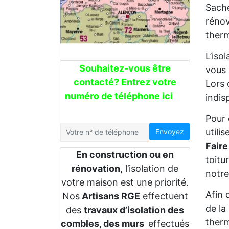
Sache
rénov
therm
L’iso
Souhaitez-vous être
vous 
contacté? Entrez votre
Lors 
numéro de téléphone ici
indis
Pour 
utili
Envoyez
Faire
En construction ou en
toitu
rénovation,
l’isolation de
notre
votre maison est une priorité.
Afin 
Nos
Artisans RGE
effectuent
de la
des
travaux d’isolation des
therm
combles, des murs
effectués