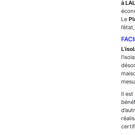
à LA
écono
Le
Pl
l’éta
FACI
L’iso
l’iso
désor
maiso
mesur
Il es
bénéf
d’aut
réali
certi