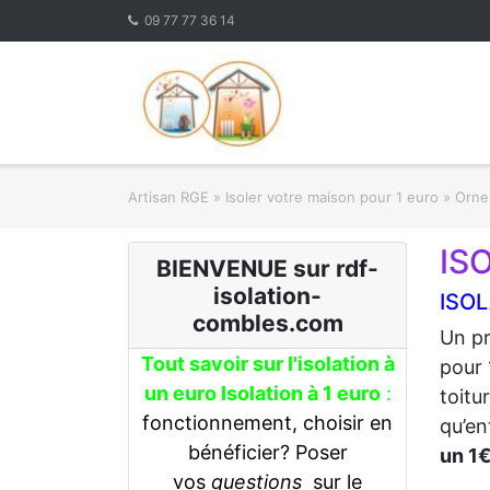
Skip
09 77 77 36 14
to
content
Artisan RGE
»
Isoler votre maison pour 1 euro
»
Orne 
IS
BIENVENUE sur rdf-
isolation-
ISOL
combles.com
Un pr
Tout savoir sur l'isolation à
pour 
un euro Isolation à 1 euro
:
toitu
fonctionnement, choisir en
qu’en
bénéficier? Poser
un 1
vos
questions
sur le