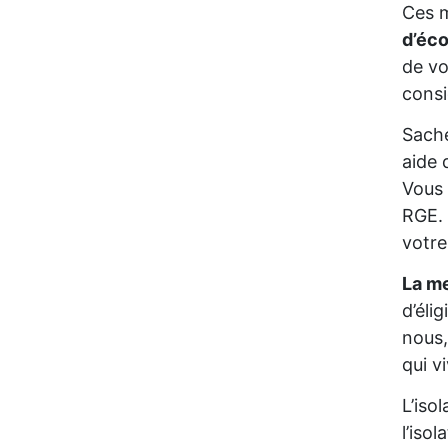
Ces m
d’éc
de vo
consi
Sache
aide 
Vous 
RGE. 
votre
La me
d’éli
nous,
qui v
L’iso
l’iso