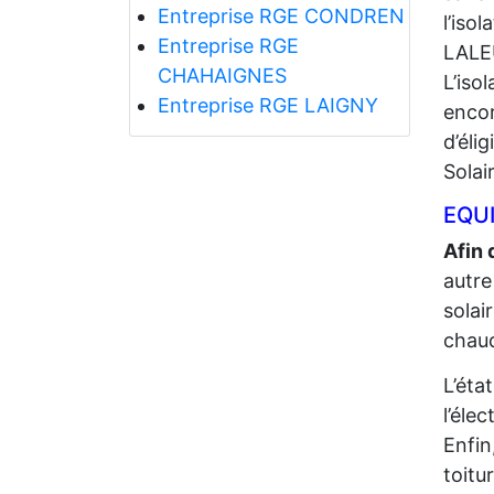
Entreprise RGE CONDREN
l’iso
Entreprise RGE
LALE
CHAHAIGNES
L’iso
Entreprise RGE LAIGNY
encor
d’éli
Solai
EQUI
Afin 
autre
solai
chaud
L’éta
l’élec
Enfin
toitu