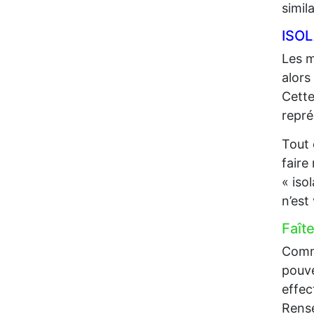
simil
ISO
Les m
alors
Cette
repré
Tout 
faire
« iso
n’est
Faît
Comme
pouve
effec
Rense