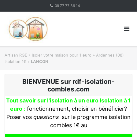
Skip
09 77 77 36 14
to
content
Artisan RGE
»
Isoler votre maison pour 1 euro
»
Ardennes (08)
Isolation 1€
»
LANCON
BIENVENUE sur rdf-isolation-
combles.com
Tout savoir sur l'isolation à un euro Isolation à 1
euro
:
fonctionnement, choisir en bénéficier?
Poser vos
questions
sur le programme isolation
combles 1€ au