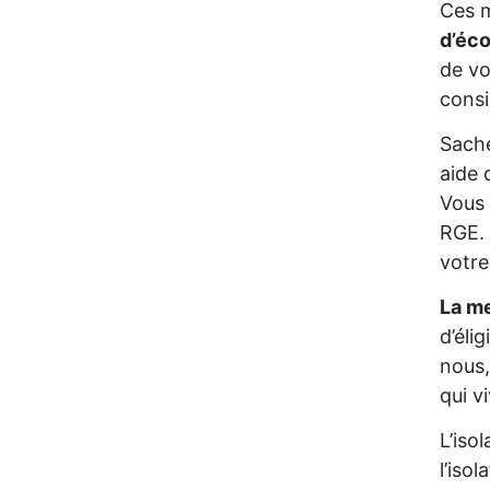
Ces m
d’éc
de vo
consi
Sache
aide 
Vous 
RGE. 
votre
La me
d’éli
nous,
qui v
L’iso
l’iso