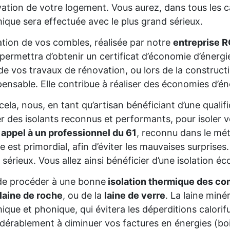
ation de votre logement. Vous aurez, dans tous les cas
ique sera effectuée avec le plus grand sérieux.
lation de vos combles, réalisée par notre
entreprise 
permettra d’obtenir un certificat d’économie d’énerg
de vos travaux de rénovation, ou lors de la constructio
pensable. Elle contribue à réaliser des économies d’é
cela, nous, en tant qu’artisan bénéficiant d’une qual
ser des isolants reconnus et performants, pour isoler
 appel à un professionnel du 61
, reconnu dans le mét
re est primordial, afin d’éviter les mauvaises surprise
 sérieux. Vous allez ainsi bénéficier d’une isolation éc
de procéder à une bonne
isolation thermique des co
laine de roche
, ou de la
laine de verre
. La laine miné
ique et phonique, qui évitera les déperditions calorifu
dérablement à diminuer vos factures en énergies (bois,