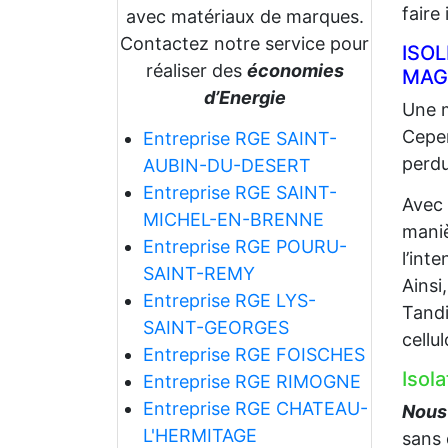
faire
avec matériaux de marques.
Contactez notre service pour
ISO
réaliser des
économies
MAG
d’Energie
Une m
Cepen
Entreprise RGE SAINT-
perdu
AUBIN-DU-DESERT
Entreprise RGE SAINT-
Avec
MICHEL-EN-BRENNE
maniè
Entreprise RGE POURU-
l’int
SAINT-REMY
Ainsi
Entreprise RGE LYS-
Tandi
SAINT-GEORGES
cellu
Entreprise RGE FOISCHES
Isol
Entreprise RGE RIMOGNE
Entreprise RGE CHATEAU-
Nous 
L'HERMITAGE
sans 