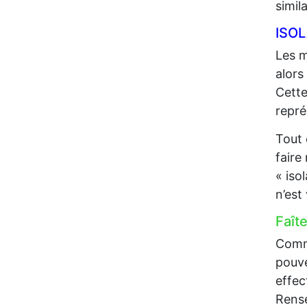
simil
ISO
Les m
alors
Cette
repré
Tout 
faire
« iso
n’est
Faît
Comme
pouve
effec
Rense