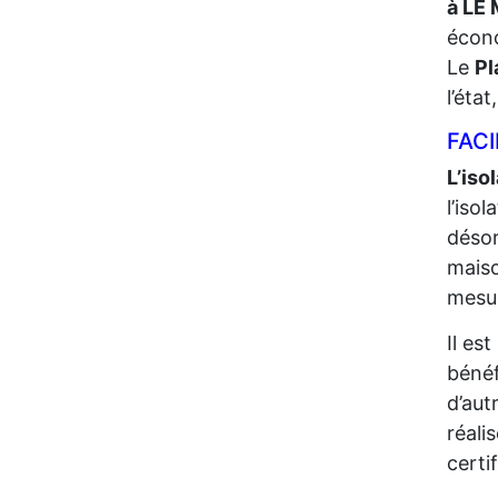
à LE
écono
Le
Pl
l’éta
FACI
L’iso
l’iso
désor
maiso
mesur
Il es
bénéf
d’aut
réali
certi