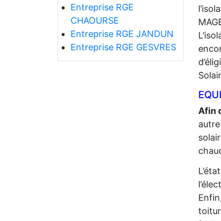
Entreprise RGE
l’iso
CHAOURSE
MAGE
Entreprise RGE JANDUN
L’iso
Entreprise RGE GESVRES
encor
d’éli
Solai
EQUI
Afin 
autre
solai
chaud
L’éta
l’élec
Enfin
toitu