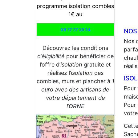
programme isolation combles
1€ au
09 77 77 36 14
NOS
Nos 
Découvrez les conditions
parfa
d’
éligibilité
pour bénéficier de
chauf
l’offre d’
isolation
gratuite et
réali
réalisez l’
isolation
des
ISOL
combles, murs et plancher à
1
Pour 
euro avec des artisans de
maiso
votre département de
Pour 
l’ORNE
votre
Cette
Sache