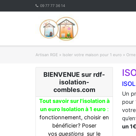
Skip
09 77 77 36 14
to
content
Artisan RGE
»
Isoler votre maison pour 1 euro
»
Orne 
IS
BIENVENUE sur rdf-
isolation-
ISOL
combles.com
Un pr
Tout savoir sur l'isolation à
pour 
un euro Isolation à 1 euro
:
votre
fonctionnement, choisir en
qu’en
bénéficier? Poser
un 1
vos
questions
sur le