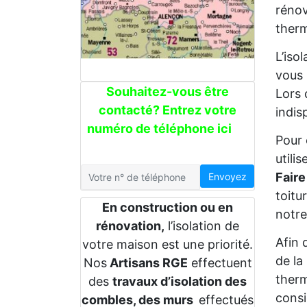
rénov
therm
L’iso
vous 
Souhaitez-vous être
Lors 
contacté? Entrez votre
indis
numéro de téléphone ici
Pour 
utili
Faire
Envoyez
toitu
En construction ou en
notre
rénovation,
l’isolation de
Afin 
votre maison est une priorité.
de la
Nos
Artisans RGE
effectuent
therm
des
travaux d’isolation des
consi
combles, des murs
effectués