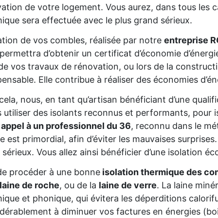
ation de votre logement. Vous aurez, dans tous les cas
ique sera effectuée avec le plus grand sérieux.
lation de vos combles, réalisée par notre
entreprise R
permettra d’obtenir un certificat d’économie d’énerg
de vos travaux de rénovation, ou lors de la constructio
pensable. Elle contribue à réaliser des économies d’é
cela, nous, en tant qu’artisan bénéficiant d’une qua
s utiliser des isolants reconnus et performants, pour 
 appel à un professionnel du 36
, reconnu dans le mét
re est primordial, afin d’éviter les mauvaises surprise
 sérieux. Vous allez ainsi bénéficier d’une isolation éc
de procéder à une bonne
isolation thermique des co
laine de roche
, ou de la
laine de verre
. La laine miné
ique et phonique, qui évitera les déperditions calorifu
dérablement à diminuer vos factures en énergies (bois,