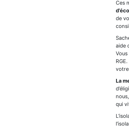
Ces m
d’éc
de vo
consi
Sache
aide 
Vous 
RGE. 
votre
La me
d’éli
nous,
qui v
L’iso
l’iso