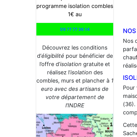
programme isolation combles
1€ au
09 77 77 36 14
NOS
Nos 
Découvrez les conditions
parfa
d’
éligibilité
pour bénéficier de
chauf
l’offre d’
isolation
gratuite et
réali
réalisez l’
isolation
des
ISOL
combles, murs et plancher à
1
Pour 
euro avec des artisans de
maiso
votre département de
(36).
l’INDRE
compt
Cette
Sache