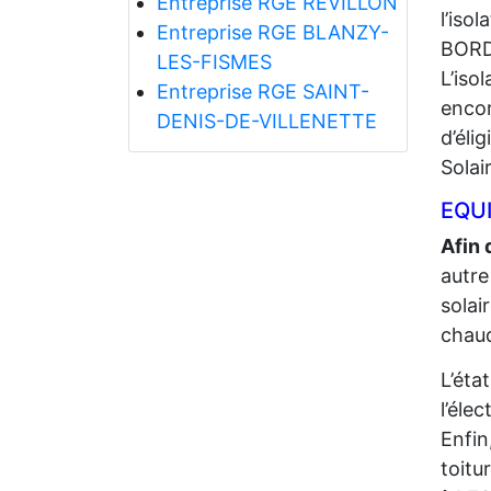
Entreprise RGE REVILLON
l’iso
Entreprise RGE BLANZY-
BORD
LES-FISMES
L’iso
Entreprise RGE SAINT-
encor
DENIS-DE-VILLENETTE
d’éli
Solai
EQUI
Afin 
autre
solai
chaud
L’éta
l’élec
Enfin
toitu