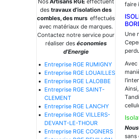
Nos
Artisans RGE
effectuent
faire
des
travaux d’isolation des
ISO
combles, des murs
effectués
BOR
avec matériaux de marques.
Une m
Contactez notre service pour
Cepen
réaliser des
économies
perdu
d’Energie
Avec
Entreprise RGE RUMIGNY
maniè
Entreprise RGE LOUAILLES
l’int
Entreprise RGE LALOBBE
Ainsi
Entreprise RGE SAINT-
Tandi
CLEMENT
cellu
Entreprise RGE LANCHY
Entreprise RGE VILLERS-
Isol
DEVANT-LE-THOUR
Nous 
Entreprise RGE COGNERS
sans 