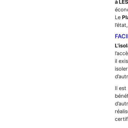
à LE
écono
Le
Pl
l’éta
FACI
L’iso
l’acc
il ex
isole
d’aut
Il es
bénéf
d’aut
réali
certi