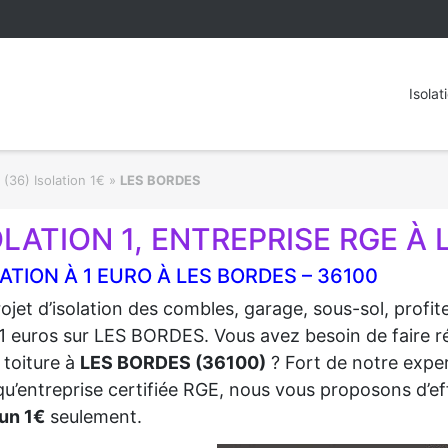
Isolat
 (36) Isolation 1€
»
LES BORDES
OLATION 1, ENTREPRISE RGE À 
ATION À 1 EURO À LES BORDES – 36100
ojet d’isolation des combles, garage, sous-sol, profi
1 euros sur LES BORDES. Vous avez besoin de faire réa
 toiture à
LES BORDES (36100)
? Fort de notre exper
qu’entreprise certifiée RGE, nous vous proposons d’eff
un 1€
seulement.