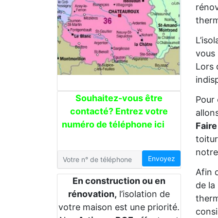
rénov
therm
L’iso
vous 
Lors 
indis
Souhaitez-vous être
Pour 
contacté? Entrez votre
allon
numéro de téléphone ici
Faire
toitu
notre
Envoyez
Afin 
En construction ou en
de la
rénovation,
l’isolation de
therm
votre maison est une priorité.
consi