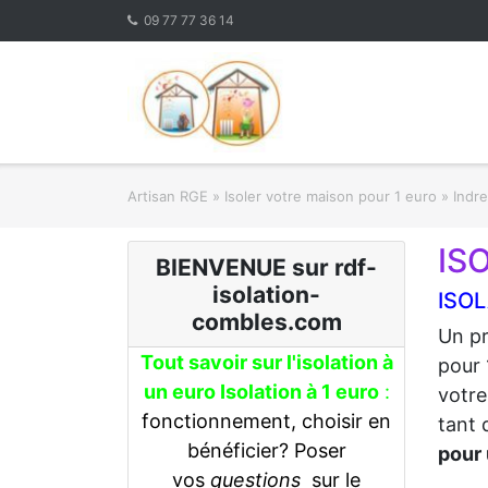
Skip
09 77 77 36 14
to
content
Artisan RGE
»
Isoler votre maison pour 1 euro
»
Indre
IS
BIENVENUE sur rdf-
isolation-
ISOL
combles.com
Un pr
Tout savoir sur l'isolation à
pour 
un euro Isolation à 1 euro
:
votre
fonctionnement, choisir en
tant 
bénéficier? Poser
pour 
vos
questions
sur le