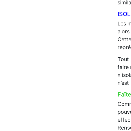
simil
ISO
Les m
alors
Cette
repré
Tout 
faire
« iso
n’est
Faît
Comme
pouve
effec
Rense