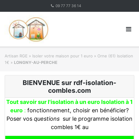
Skip
09 77 77 36 14
to
content
Artisan RGE
»
Isoler votre maison pour 1 euro
»
Orne (61) Isolation
1€
»
LONGNY-AU-PERCHE
BIENVENUE sur rdf-isolation-
combles.com
Tout savoir sur l'isolation à un euro Isolation à 1
euro
:
fonctionnement, choisir en bénéficier?
Poser vos
questions
sur le programme isolation
combles 1€ au