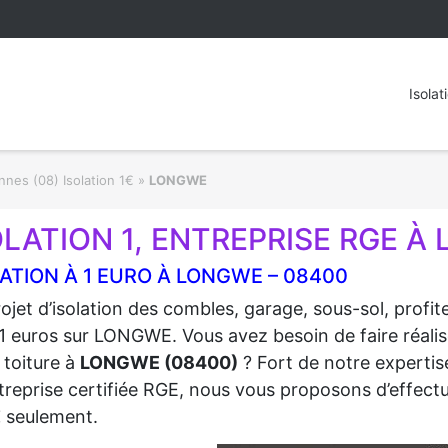
Isolat
nes (08) Isolation 1€
»
LONGWE
OLATION 1, ENTREPRISE RGE À
ATION À 1 EURO À LONGWE – 08400
ojet d’isolation des combles, garage, sous-sol, profi
1 euros sur LONGWE. Vous avez besoin de faire réalise
 toiture à
LONGWE (08400)
? Fort de notre expertise
treprise certifiée RGE, nous vous proposons d’effectue
€
seulement.