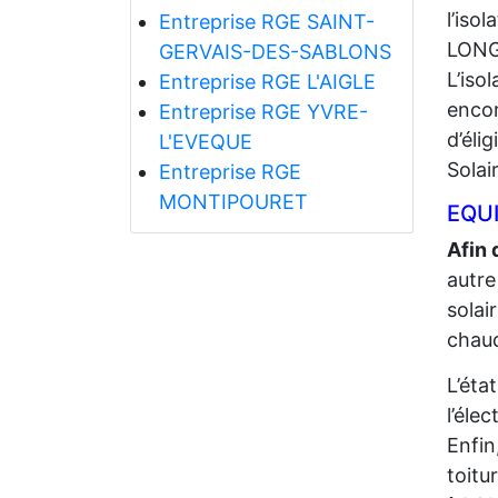
l’iso
Entreprise RGE SAINT-
LONG
GERVAIS-DES-SABLONS
L’iso
Entreprise RGE L'AIGLE
encor
Entreprise RGE YVRE-
d’éli
L'EVEQUE
Solai
Entreprise RGE
MONTIPOURET
EQUI
Afin 
autre
solai
chaud
L’éta
l’élec
Enfin
toitu