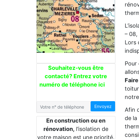
rénov
therm
L’iso
– 08,
Lors 
indis
Pour 
Souhaitez-vous être
allon
contacté? Entrez votre
Faire
numéro de téléphone ici
toitu
notre
Envoyez
Afin 
de la
En construction ou en
therm
rénovation,
l’isolation de
consi
votre maison est une priorité.