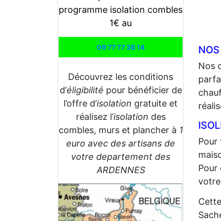
programme isolation combles
1€ au
09 77 77 36 14
NOS
Nos 
Découvrez les conditions
parfa
d’
éligibilité
pour bénéficier de
chauf
l’offre d’
isolation
gratuite et
réali
réalisez l’
isolation
des
ISO
combles, murs et plancher à
1
Pour 
euro avec des artisans de
maiso
votre departement des
Pour 
ARDENNES
votre
Cette
Sache