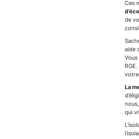
Ces m
d’éc
de vo
consi
Sache
aide 
Vous 
RGE. 
votre
La me
d’éli
nous,
qui 
L’iso
l’iso