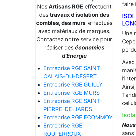
faire
Nos
Artisans RGE
effectuent
des
travaux d’isolation des
ISO
combles, des murs
effectués
LON
avec matériaux de marques.
Une m
Contactez notre service pour
Cepen
réaliser des
économies
perdu
d’Energie
Avec
Entreprise RGE SAINT-
maniè
CALAIS-DU-DESERT
l’int
Entreprise RGE GUILLY
Ainsi
Entreprise RGE MURS
Tandi
Entreprise RGE SAINT-
cellu
PIERRE-DE-JARDS
Isol
Entreprise RGE ECOMMOY
Nous 
Entreprise RGE
sans 
ROUPERROUX