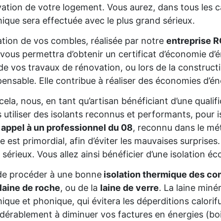
ation de votre logement. Vous aurez, dans tous les cas
ique sera effectuée avec le plus grand sérieux.
lation de vos combles, réalisée par notre
entreprise 
 vous permettra d’obtenir un certificat d’économie d
de vos travaux de rénovation, ou lors de la constructio
pensable. Elle contribue à réaliser des économies d’é
cela, nous, en tant qu’artisan bénéficiant d’une qua
s utiliser des isolants reconnus et performants, pour 
 appel à un professionnel du 08
, reconnu dans le mét
re est primordial, afin d’éviter les mauvaises surprise
 sérieux. Vous allez ainsi bénéficier d’une isolation éc
de procéder à une bonne
isolation thermique des co
laine de roche
, ou de la
laine de verre
. La laine miné
ique et phonique, qui évitera les déperditions calorifu
dérablement à diminuer vos factures en énergies (bois,