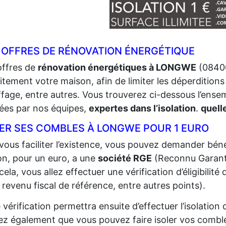
 OFFRES DE RÉNOVATION ÉNERGÉTIQUE
offres de
rénovation énergétiques à LONGWE
(08400
itement votre maison, afin de limiter les déperditions 
fage, entre autres. Vous trouverez ci-dessous l’ense
sées par nos équipes,
expertes dans l’isolation
.
quell
LER SES COMBLES À LONGWE POUR 1 EURO
vous faciliter l’existence, vous pouvez demander bénéf
n, pour un euro, a une
société RGE
(Reconnu Garant
cela, vous allez effectuer une vérification d’éligibilit
 revenu fiscal de référence, entre autres points).
 vérification permettra ensuite d’effectuer l’isolatio
z également que vous pouvez faire isoler vos comble