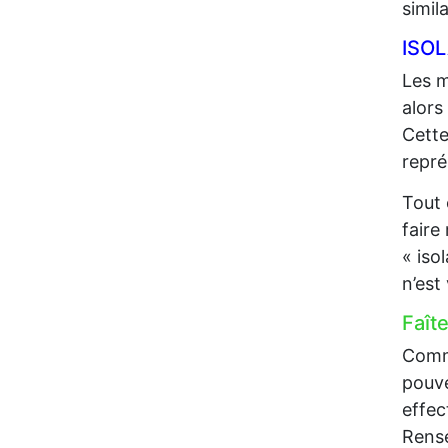
simil
ISO
Les m
alors
Cette
repré
Tout 
faire
« iso
n’est
Faît
Comme
pouve
effec
Rense