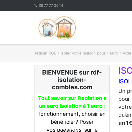
Skip
09 77 77 36 14
to
content
Artisan RGE
»
Isoler votre maison pour 1 euro
»
Arden
IS
BIENVENUE sur rdf-
isolation-
ISOL
combles.com
Un pr
Tout savoir sur l'isolation à
pour 
un euro Isolation à 1 euro
:
votre
fonctionnement, choisir en
qu’en
bénéficier? Poser
un 1
vos
questions
sur le