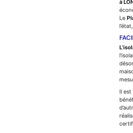
à L
écono
Le
Pl
l’éta
FACI
L’iso
l’iso
désor
maiso
mesur
Il es
bénéf
d’aut
réali
certi