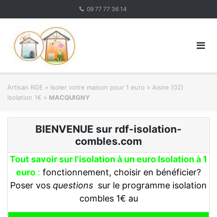
Skip
09 77 77 36 14
to
content
Artisan RGE
»
Isoler votre maison pour 1 euro
»
Aisne (02)
Isolation 1€
»
MACQUIGNY
BIENVENUE sur rdf-isolation-
combles.com
Tout savoir sur l'isolation à un euro Isolation à 1
euro
:
fonctionnement, choisir en bénéficier?
Poser vos
questions
sur le programme isolation
combles 1€ au