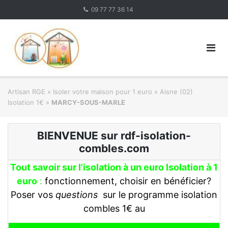
Skip
09 77 77 36 14
to
content
Artisan RGE
»
Isoler votre maison pour 1 euro
»
Aisne (02)
Isolation 1€
»
MARCY-SOUS-MARLE
BIENVENUE sur rdf-isolation-
combles.com
Tout savoir sur l'isolation à un euro Isolation à 1
euro
:
fonctionnement, choisir en bénéficier?
Poser vos
questions
sur le programme isolation
combles 1€ au