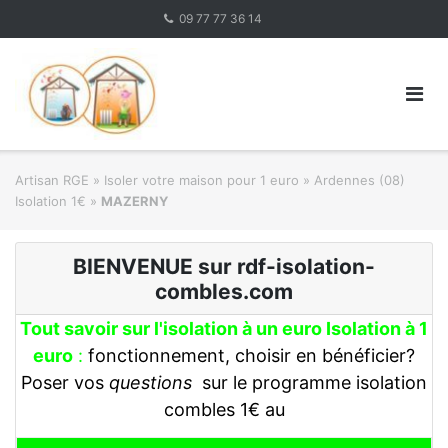
Skip
09 77 77 36 14
to
content
Artisan RGE
»
Isoler votre maison pour 1 euro
»
Ardennes (08)
Isolation 1€
»
MAZERNY
BIENVENUE sur rdf-isolation-
combles.com
Tout savoir sur l'isolation à un euro Isolation à 1
euro
:
fonctionnement, choisir en bénéficier?
Poser vos
questions
sur le programme isolation
combles 1€ au