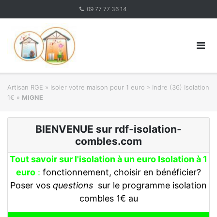
Skip
09 77 77 36 14
to
content
Artisan RGE
»
Isoler votre maison pour 1 euro
»
Indre (36) Isolation
1€
»
MIGNE
BIENVENUE sur rdf-isolation-
combles.com
Tout savoir sur l'isolation à un euro Isolation à 1
euro
:
fonctionnement, choisir en bénéficier?
Poser vos
questions
sur le programme isolation
combles 1€ au