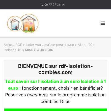
Skip
09 77 77 36 14
to
content
Artisan RGE
»
Isoler votre maison pour 1 euro
»
Aisne (02)
Isolation 1€
»
MISSY-AUX-BOIS
BIENVENUE sur rdf-isolation-
combles.com
Tout savoir sur l'isolation à un euro Isolation à 1
euro
:
fonctionnement, choisir en bénéficier?
Poser vos
questions
sur le programme isolation
combles 1€ au