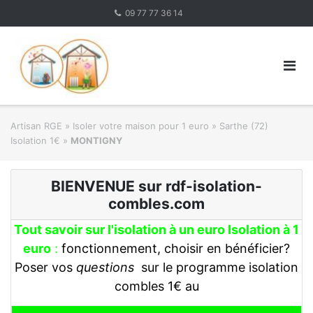
Skip
09 77 77 36 14
to
content
Artisan RGE
»
Isoler votre maison pour 1 euro
»
Sarthe (72)
Isolation 1€
»
MONTIGNY
BIENVENUE sur rdf-isolation-
combles.com
Tout savoir sur l'isolation à un euro Isolation à 1
euro
:
fonctionnement, choisir en bénéficier?
Poser vos
questions
sur le programme isolation
combles 1€ au