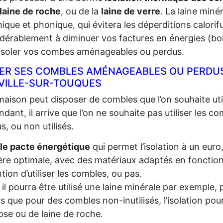
laine de roche
, ou de la
laine de verre
. La laine miné
ique et phonique, qui évitera les déperditions calorifu
dérablement à diminuer vos factures en énergies (bois,
 isoler vos combes aménageables ou perdus.
LER SES COMBLES AMÉNAGEABLES OU PERDUS
VILLE-SUR-TOUQUES
aison peut disposer de combles que l’on souhaite util
dant, il arrive que l’on ne souhaite pas utiliser les c
s, ou non utilisés.
le pacte énergétique
qui permet l’isolation à un euro
re optimale, avec des matériaux adaptés en fonction d
ention d’utiliser les combles, ou pas.
, il pourra être utilisé une laine minérale par exempl
s que pour des combles non-inutilisés, l’isolation pou
lose ou de laine de roche.