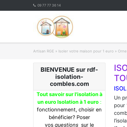
Skip
09 77 77 36 14
to
content
Artisan RGE
»
Isoler votre maison pour 1 euro
»
Orne 
IS
BIENVENUE sur rdf-
TO
isolation-
combles.com
ISOL
Tout savoir sur l'isolation à
Un pr
un euro Isolation à 1 euro
:
pour 
fonctionnement, choisir en
combl
bénéficier? Poser
l’iso
vos
questions
sur le