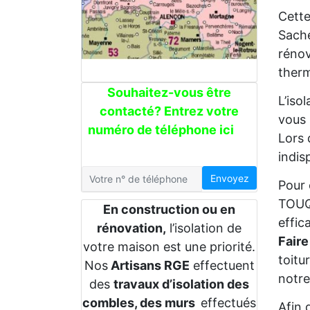
Cette
Sache
rénov
therm
Souhaitez-vous être
L’iso
contacté? Entrez votre
vous 
numéro de téléphone ici
Lors 
indis
Envoyez
Pour 
TOUQU
En construction ou en
effic
rénovation,
l’isolation de
Faire
votre maison est une priorité.
toitu
Nos
Artisans RGE
effectuent
notre
des
travaux d’isolation des
combles, des murs
effectués
Afin 