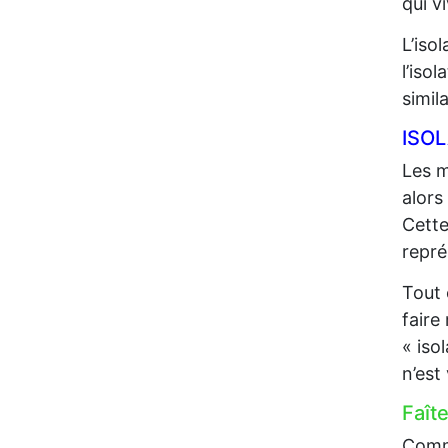
qui 
L’iso
l’iso
simil
ISO
Les m
alors
Cette
repré
Tout 
faire
« iso
n’est
Faît
Comme