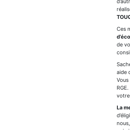
d’aut
réali
TOUQ
Ces m
d’éc
de vo
consi
Sache
aide 
Vous 
RGE. 
votre
La me
d’éli
nous,