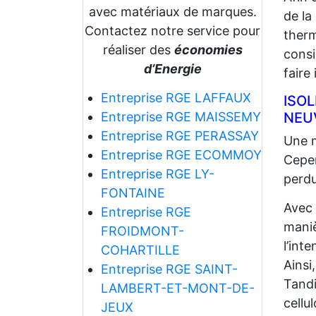
avec matériaux de marques.
de la
Contactez notre service pour
therm
réaliser des
économies
consi
d’Energie
faire
Entreprise RGE LAFFAUX
ISO
NEU
Entreprise RGE MAISSEMY
Entreprise RGE PERASSAY
Une m
Entreprise RGE ECOMMOY
Cepen
Entreprise RGE LY-
perdu
FONTAINE
Avec
Entreprise RGE
maniè
FROIDMONT-
l’int
COHARTILLE
Ainsi
Entreprise RGE SAINT-
Tandi
LAMBERT-ET-MONT-DE-
cellu
JEUX