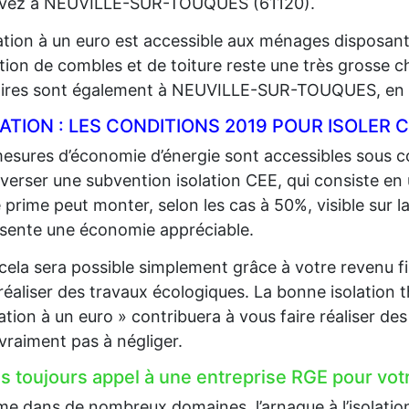
vivez à NEUVILLE-SUR-TOUQUES (61120).
lation à un euro est accessible aux ménages disposan
lation de combles et de toiture reste une très grosse 
aires sont également à NEUVILLE-SUR-TOUQUES, en f
LATION : LES CONDITIONS 2019 POUR ISOLE
esures d’économie d’énergie sont accessibles sous co
 verser une subvention isolation CEE, qui consiste en
 prime peut monter, selon les cas à 50%, visible sur la
sente une économie appréciable.
cela sera possible simplement grâce à votre revenu fi
 réaliser des travaux écologiques. La bonne isolation 
lation à un euro » contribuera à vous faire réaliser d
 vraiment pas à négliger.
es toujours appel à une entreprise RGE pour votr
 dans de nombreux domaines, l’arnaque à l’isolation e