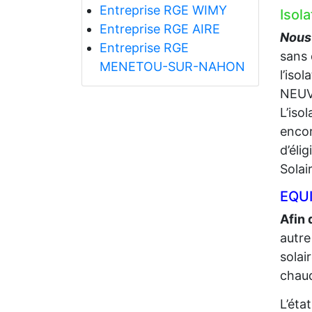
Entreprise RGE WIMY
Isol
Entreprise RGE AIRE
Nous 
Entreprise RGE
sans 
MENETOU-SUR-NAHON
l’iso
NEUV
L’iso
encor
d’éli
Solai
EQUI
Afin 
autre
solai
chaud
L’éta