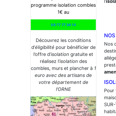
l’
isol
programme isolation combles
1€ au
09 77 77 36 14
NOS
Découvrez les conditions
Nos 
d’
éligibilité
pour bénéficier de
desti
l’offre d’
isolation
gratuite et
allég
réalisez l’
isolation
des
prest
combles, murs et plancher à
1
amen
euro avec des artisans de
ISO
votre département de
l’ORNE
Pour 
maiso
SUR-T
habit