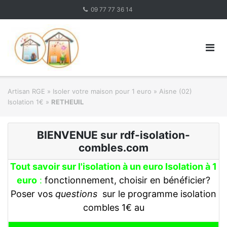
Skip
09 77 77 36 14
to
content
Artisan RGE
»
Isoler votre maison pour 1 euro
»
Aisne (02)
Isolation 1€
»
RETHEUIL
BIENVENUE sur rdf-isolation-
combles.com
Tout savoir sur l'isolation à un euro Isolation à 1
euro
:
fonctionnement, choisir en bénéficier?
Poser vos
questions
sur le programme isolation
combles 1€ au