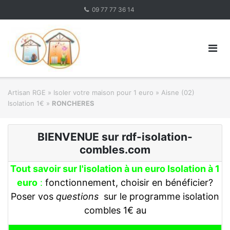
Skip
09 77 77 36 14
to
content
Artisan RGE
»
Isoler votre maison pour 1 euro
»
Aisne (02)
Isolation 1€
»
RONCHERES
BIENVENUE sur rdf-isolation-
combles.com
Tout savoir sur l'isolation à un euro Isolation à 1
euro
:
fonctionnement, choisir en bénéficier?
Poser vos
questions
sur le programme isolation
combles 1€ au