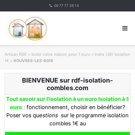
Skip
09 77 77 36 14
to
content
Artisan RGE
»
Isoler votre maison pour 1 euro
»
Indre (36) Isolation
1€
»
ROUVRES-LES-BOIS
BIENVENUE sur rdf-isolation-
combles.com
Tout savoir sur l'isolation à un euro Isolation à 1
euro
:
fonctionnement, choisir en bénéficier?
Poser vos
questions
sur le programme isolation
combles 1€ au