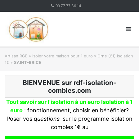
Skip
09 77 77 36 14
to
content
Artisan RGE
»
Isoler votre maison pour 1 euro
»
Orne (61) Isolation
1€
»
SAINT-BRICE
BIENVENUE sur rdf-isolation-
combles.com
Tout savoir sur l'isolation à un euro Isolation à 1
euro
:
fonctionnement, choisir en bénéficier?
Poser vos
questions
sur le programme isolation
combles 1€ au