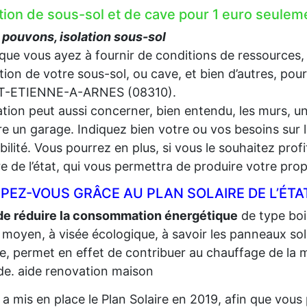
ation de sous-sol et de cave pour 1 euro seu
pouvons, isolation sous-sol
que vous ayez à fournir de conditions de ressources,
lation de votre sous-sol, ou cave, et bien d’autres, pou
T-ETIENNE-A-ARNES (08310).
lation peut aussi concerner, bien entendu, les murs, un
e un garage. Indiquez bien votre ou vos besoins sur l
gibilité. Vous pourrez en plus, si vous le souhaitez prof
re de l’état, qui vous permettra de produire votre propr
PEZ-VOUS GRÂCE AU PLAN SOLAIRE DE L’ÉTA
de réduire la consommation énergétique
de type bois,
 moyen, à visée écologique, à savoir les panneaux sola
re, permet en effet de contribuer au chauffage de la m
e. aide renovation maison
t a mis en place le Plan Solaire en 2019, afin que vo