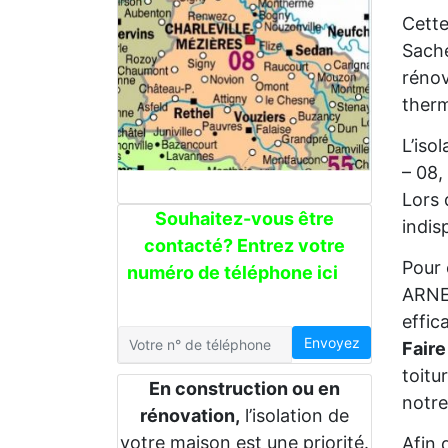
Cette
Sache
rénov
therm
L’iso
– 08,
Lors 
Souhaitez-vous être
indis
contacté? Entrez votre
Pour 
numéro de téléphone ici
ARNES
effic
Envoyez
Faire
toitu
En construction ou en
notre
rénovation,
l’isolation de
votre maison est une priorité.
Afin 