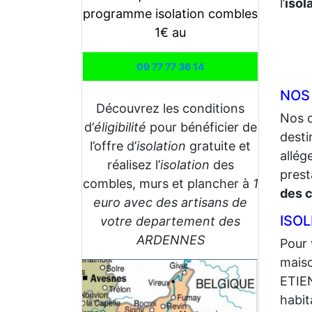
l’
isol
programme isolation combles
1€ au
09 77 77 36 14
NOS
Découvrez les conditions
Nos 
d’
éligibilité
pour bénéficier de
desti
l’offre d’
isolation
gratuite et
allég
réalisez l’
isolation
des
prest
combles, murs et plancher à
1
des 
euro avec des artisans de
ISO
votre departement des
ARDENNES
Pour 
maiso
ETIEN
habit