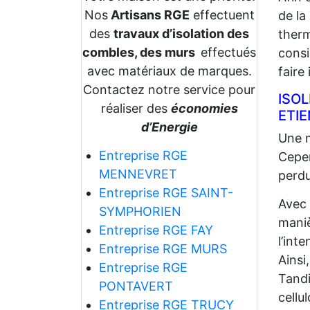
Nos
Artisans RGE
effectuent
de la
des
travaux d’isolation des
therm
combles, des murs
effectués
consi
avec matériaux de marques.
faire
Contactez notre service pour
ISO
réaliser des
économies
ETI
d’Energie
Une m
Entreprise RGE
Cepen
MENNEVRET
perdu
Entreprise RGE SAINT-
Avec
SYMPHORIEN
maniè
Entreprise RGE FAY
l’int
Entreprise RGE MURS
Ainsi
Entreprise RGE
Tandi
PONTAVERT
cellu
Entreprise RGE TRUCY