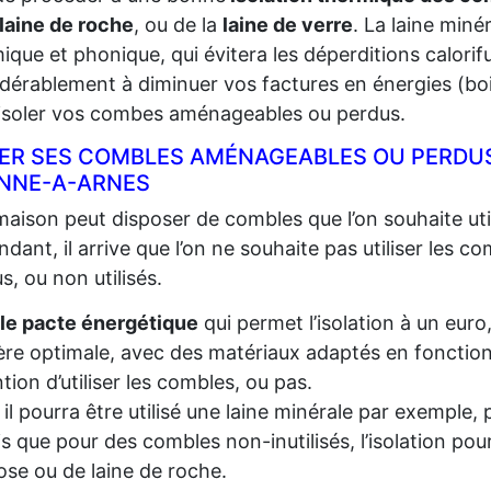
laine de roche
, ou de la
laine de verre
. La laine miné
ique et phonique, qui évitera les déperditions calorifu
dérablement à diminuer vos factures en énergies (bois,
 isoler vos combes aménageables ou perdus.
LER SES COMBLES AMÉNAGEABLES OU PERDUS
ENNE-A-ARNES
aison peut disposer de combles que l’on souhaite util
dant, il arrive que l’on ne souhaite pas utiliser les c
s, ou non utilisés.
le pacte énergétique
qui permet l’isolation à un euro
re optimale, avec des matériaux adaptés en fonction d
ention d’utiliser les combles, ou pas.
, il pourra être utilisé une laine minérale par exempl
s que pour des combles non-inutilisés, l’isolation pou
lose ou de laine de roche.