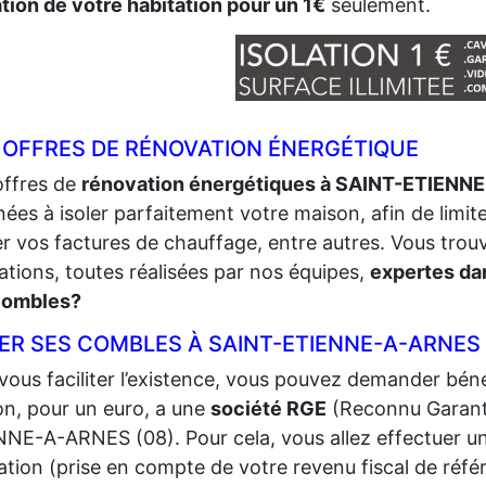
ation de votre habitation pour un 1€
seulement.
 OFFRES DE RÉNOVATION ÉNERGÉTIQUE
offres de
rénovation énergétiques à SAINT-ETIEN
nées à isoler parfaitement votre maison, afin de limite
er vos factures de chauffage, entre autres. Vous tro
ations, toutes réalisées par nos équipes,
expertes dan
combles?
LER SES COMBLES À SAINT-ETIENNE-A-ARNES
vous faciliter l’existence, vous pouvez demander bénéf
n, pour un euro, a une
société RGE
(Reconnu Garant
NE-A-ARNES (08). Pour cela, vous allez effectuer une v
ation (prise en compte de votre revenu fiscal de référ