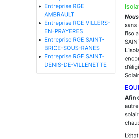
Entreprise RGE
Isol
AMBRAULT
Nous 
Entreprise RGE VILLERS-
sans 
EN-PRAYERES
l’iso
Entreprise RGE SAINT-
SAIN
BRICE-SOUS-RANES
L’iso
Entreprise RGE SAINT-
encor
DENIS-DE-VILLENETTE
d’éli
Solai
EQUI
Afin 
autre
solai
chaud
L’éta