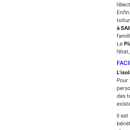
l’élec
Enfin
toitu
à SA
famil
Le
Pl
l’éta
FACI
L’iso
Pour 
perso
des t
exist
Il es
bénéf