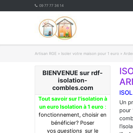
Skip
09 77 77 36 14
to
content
Artisan RGE
»
Isoler votre maison pour 1 euro
»
Arden
IS
BIENVENUE sur rdf-
AR
isolation-
combles.com
ISOL
Tout savoir sur l'isolation à
Un pr
un euro Isolation à 1 euro
:
pour 
fonctionnement, choisir en
combl
bénéficier? Poser
l’iso
vos
questions
sur le