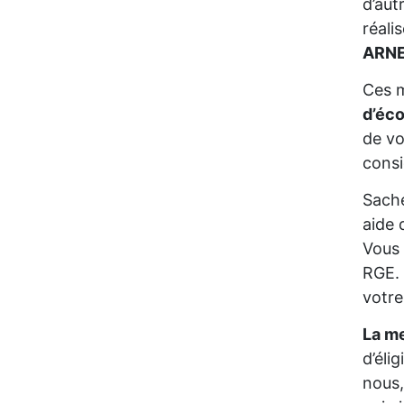
d’aut
réali
ARNE
Ces m
d’éc
de vo
consi
Sache
aide 
Vous 
RGE. 
votre
La me
d’éli
nous,