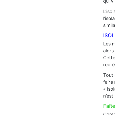
qui 
L’iso
l’iso
simil
ISO
Les m
alors
Cette
repré
Tout 
faire
« iso
n’est
Faît
Comme