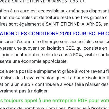
vivez à SAINT-ETIENNE-A-ARNES (08310).
lation à un euro est accessible aux ménages disposan
lation de combles et de toiture reste une très grosse 
aires sont également à SAINT-ETIENNE-A-ARNES, en f
LATION : LES CONDITIONS 2019 POUR ISOLE
esures d’économie d’énergie sont accessibles sous co
 verser une subvention isolation CEE, qui consiste en
 prime peut monter, selon les cas à 50%, visible sur la
sente une économie appréciable.
cela sera possible simplement grâce à votre revenu fi
 réaliser des travaux écologiques. La bonne isolation 
lation à un euro » contribuera à vous faire réaliser d
 vraiment pas à négliger.
es toujours appel à une entreprise RGE pour votr
 dans de nombreux domaines, l’arnaque à l’isolation e