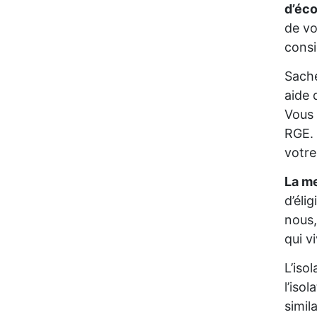
d’éc
de vo
consi
Sache
aide 
Vous 
RGE. 
votre
La me
d’éli
nous,
qui v
L’iso
l’iso
simil