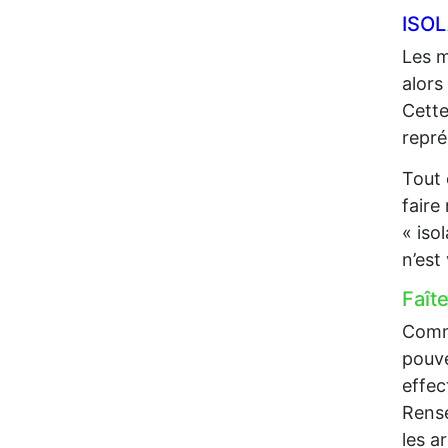
ISO
Les m
alors
Cette
repré
Tout 
faire
« iso
n’est
Faît
Comme
pouve
effec
Rense
les a