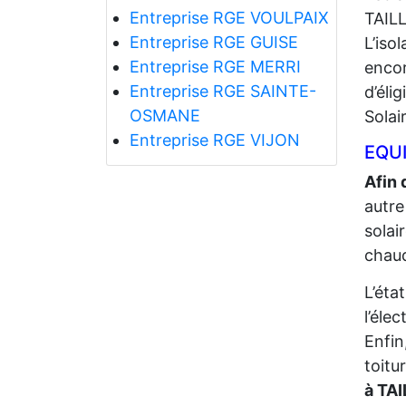
Entreprise RGE VOULPAIX
TAILL
Entreprise RGE GUISE
L’iso
Entreprise RGE MERRI
encor
Entreprise RGE SAINTE-
d’éli
OSMANE
Solai
Entreprise RGE VIJON
EQUI
Afin 
autre
solai
chaud
L’éta
l’élec
Enfin
toitu
à TAI