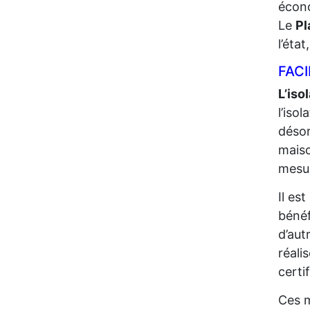
écono
Le
Pl
l’éta
FACI
L’iso
l’iso
désor
maiso
mesur
Il es
bénéf
d’aut
réali
certi
Ces m