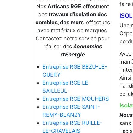
faire
Nos
Artisans RGE
effectuent
des
travaux d’isolation des
ISO
combles, des murs
effectués
Une m
avec matériaux de marques.
Cepen
Contactez notre service pour
perdu
réaliser des
économies
Avec
d’Energie
maniè
Entreprise RGE BEZU-LE-
l’int
GUERY
Ainsi
Entreprise RGE LE
Tandi
BAILLEUL
cellu
Entreprise RGE MOUHERS
Isol
Entreprise RGE SAINT-
REMY-BLANZY
Nous 
Entreprise RGE RUILLE-
sans 
LE-GRAVELAIS
l’iso