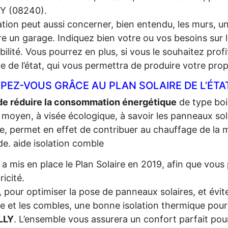
Y (08240).
lation peut aussi concerner, bien entendu, les murs, un
e un garage. Indiquez bien votre ou vos besoins sur l
gibilité. Vous pourrez en plus, si vous le souhaitez prof
re de l’état, qui vous permettra de produire votre propr
PEZ-VOUS GRÂCE AU PLAN SOLAIRE DE L’ÉTA
de réduire la consommation énergétique
de type bois,
 moyen, à visée écologique, à savoir les panneaux sola
re, permet en effet de contribuer au chauffage de la m
e. aide isolation comble
t a mis en place le Plan Solaire en 2019, afin que vo
tricité.
, pour optimiser la pose de panneaux solaires, et évite
re et les combles, une bonne isolation thermique pour
LLY
. L’ensemble vous assurera un confort parfait pour