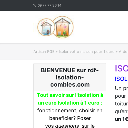
Skip
09 77 77 36 14
to
content
Artisan RGE
»
Isoler votre maison pour 1 euro
»
Arden
IS
BIENVENUE sur rdf-
isolation-
ISOL
combles.com
Un pr
Tout savoir sur l'isolation à
pour 
un euro Isolation à 1 euro
:
toitu
fonctionnement, choisir en
qu’en
bénéficier? Poser
un 1
vos
questions
sur le