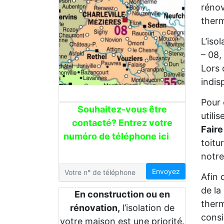
rénov
therm
L’iso
– 08,
Lors 
indis
Pour 
Souhaitez-vous être
utili
contacté? Entrez votre
Faire
numéro de téléphone ici
toitu
notre
Envoyez
Afin 
de la
En construction ou en
therm
rénovation,
l’isolation de
consi
votre maison est une priorité.