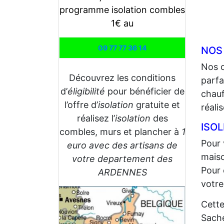
programme isolation combles
1€ au
09 77 77 36 14
NOS
Nos 
Découvrez les conditions
parfa
d’
éligibilité
pour bénéficier de
chauf
l’offre d’
isolation
gratuite et
réali
réalisez l’
isolation
des
ISOL
combles, murs et plancher à
1
Pour 
euro avec des artisans de
maiso
votre departement des
Pour 
ARDENNES
votre
Cette
Sache