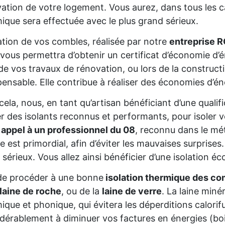
ation de votre logement. Vous aurez, dans tous les cas
ique sera effectuée avec le plus grand sérieux.
lation de vos combles, réalisée par notre
entreprise 
 vous permettra d’obtenir un certificat d’économie d
de vos travaux de rénovation, ou lors de la constructio
pensable. Elle contribue à réaliser des économies d’é
cela, nous, en tant qu’artisan bénéficiant d’une quali
ser des isolants reconnus et performants, pour isoler
 appel à un professionnel du 08
, reconnu dans le mét
re est primordial, afin d’éviter les mauvaises surprise
 sérieux. Vous allez ainsi bénéficier d’une isolation éc
de procéder à une bonne
isolation thermique des co
laine de roche
, ou de la
laine de verre
. La laine miné
ique et phonique, qui évitera les déperditions calorifu
dérablement à diminuer vos factures en énergies (bois,