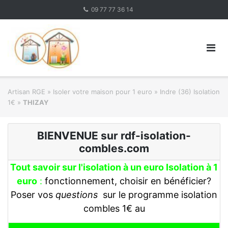
Skip
09 77 77 36 14
to
content
Artisan RGE
»
Isoler votre maison pour 1 euro
»
Indre (36) Isolation
1€
»
THIZAY
BIENVENUE sur rdf-isolation-
combles.com
Tout savoir sur l'isolation à un euro Isolation à 1
euro
:
fonctionnement, choisir en bénéficier?
Poser vos
questions
sur le programme isolation
combles 1€ au