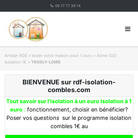
Skip
09 77 77 36 14
to
content
Artisan RGE
»
Isoler votre maison pour 1 euro
»
Aisne (02)
Isolation 1€
»
TROSLY-LOIRE
BIENVENUE sur rdf-isolation-
combles.com
Tout savoir sur l'isolation à un euro Isolation à 1
euro
:
fonctionnement, choisir en bénéficier?
Poser vos
questions
sur le programme isolation
combles 1€ au