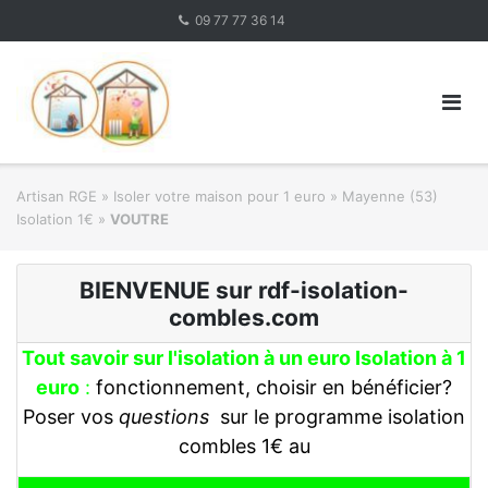
Skip
09 77 77 36 14
to
content
Artisan RGE
»
Isoler votre maison pour 1 euro
»
Mayenne (53)
Isolation 1€
»
VOUTRE
BIENVENUE sur rdf-isolation-
combles.com
Tout savoir sur l'isolation à un euro Isolation à 1
euro
:
fonctionnement, choisir en bénéficier?
Poser vos
questions
sur le programme isolation
combles 1€ au