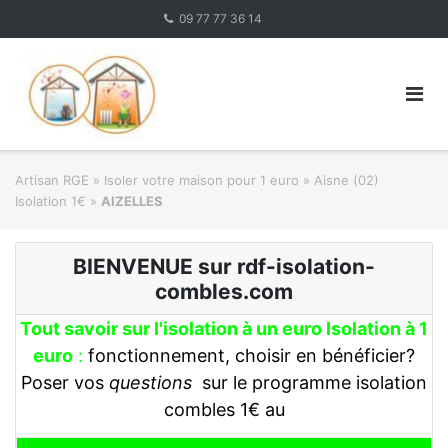
Skip
09 77 77 36 14
to
content
Artisan RGE
»
Isoler votre maison pour 1 euro
»
Aisne (02)
Isolation 1€
»
AIZELLES
BIENVENUE sur rdf-isolation-
combles.com
Tout savoir sur l'isolation à un euro Isolation à 1
euro
:
fonctionnement, choisir en bénéficier?
Poser vos
questions
sur le programme isolation
combles 1€ au