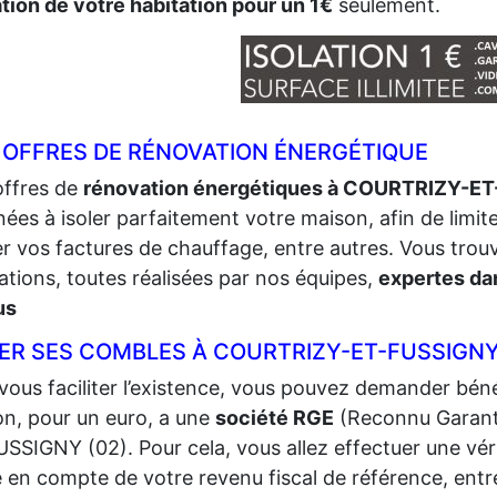
ation de votre habitation pour un 1€
seulement.
 OFFRES DE RÉNOVATION ÉNERGÉTIQUE
offres de
rénovation énergétiques à COURTRIZY-E
nées à isoler parfaitement votre maison, afin de limite
er vos factures de chauffage, entre autres. Vous tro
ations, toutes réalisées par nos équipes,
expertes dan
us
LER SES COMBLES À COURTRIZY-ET-FUSSIGNY
vous faciliter l’existence, vous pouvez demander bénéf
n, pour un euro, a une
société RGE
(Reconnu Garant
SSIGNY (02). Pour cela, vous allez effectuer une vérifi
e en compte de votre revenu fiscal de référence, entr