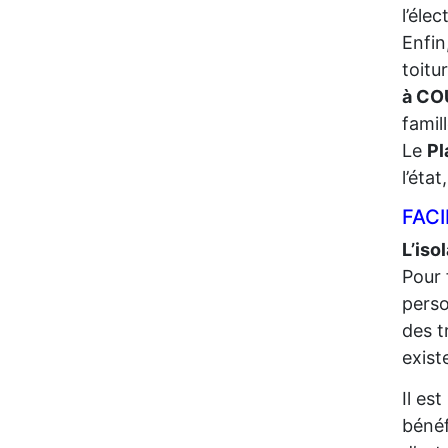
l’élec
Enfin
toitu
à CO
famil
Le
Pl
l’éta
FACI
L’iso
Pour 
perso
des t
exist
Il es
bénéf