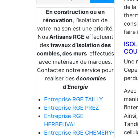
de la
En construction ou en
therm
rénovation,
l’isolation de
consi
votre maison est une priorité.
faire
Nos
Artisans RGE
effectuent
ISO
des
travaux d’isolation des
COU
combles, des murs
effectués
Une m
avec matériaux de marques.
Cepen
Contactez notre service pour
perdu
réaliser des
économies
d’Energie
Avec
maniè
Entreprise RGE TAILLY
l’int
Entreprise RGE PREZ
Ainsi
Entreprise RGE
Tandi
HERBEUVAL
cellu
Entreprise RGE CHEMERY-