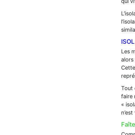
qui 
L’iso
l’iso
simil
ISO
Les m
alors
Cette
repré
Tout 
faire
« iso
n’est
Faît
Comme