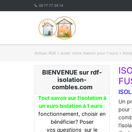
Skip
09 77 77 36 14
to
content
Artisan RGE
»
Isoler votre maison pour 1 euro
»
Aisne
IS
BIENVENUE sur rdf-
FU
isolation-
combles.com
ISOL
Tout savoir sur l'isolation à
Un pr
un euro Isolation à 1 euro
:
pour 
fonctionnement, choisir en
combl
bénéficier? Poser
l’iso
vos
questions
sur le