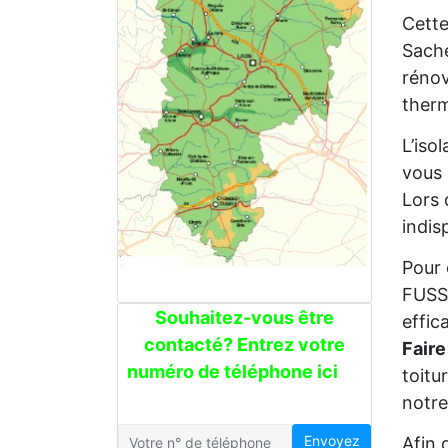
Cette
Sache
rénov
therm
L’iso
vous 
Lors 
indis
Pour 
FUSSI
Souhaitez-vous être
effic
contacté? Entrez votre
Faire
numéro de téléphone ici
toitu
notre
Envoyez
Afin 