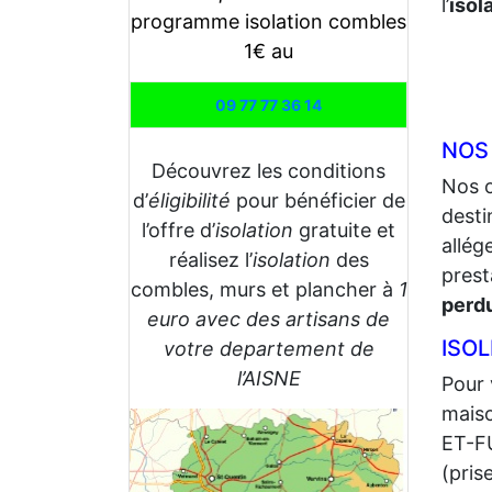
l’
isol
programme isolation combles
1€ au
09 77 77 36 14
NOS
Découvrez les conditions
Nos 
d’
éligibilité
pour bénéficier de
desti
l’offre d’
isolation
gratuite et
allég
réalisez l’
isolation
des
prest
combles, murs et plancher à
1
perd
euro avec des artisans de
ISO
votre departement de
l’AISNE
Pour 
maiso
ET-FU
(pris