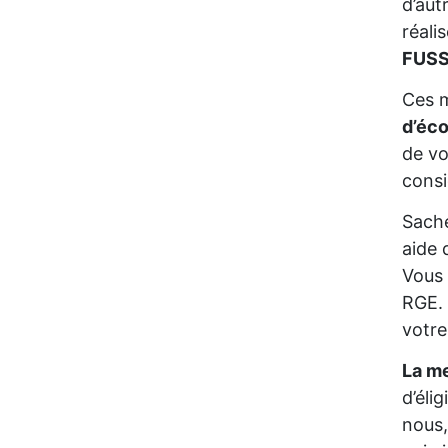
d’aut
réali
FUSS
Ces m
d’éc
de vo
consi
Sache
aide 
Vous 
RGE. 
votre
La me
d’éli
nous,