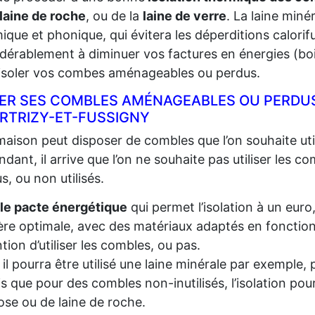
laine de roche
, ou de la
laine de verre
. La laine miné
ique et phonique, qui évitera les déperditions calorifu
dérablement à diminuer vos factures en énergies (bois,
 isoler vos combes aménageables ou perdus.
LER SES COMBLES AMÉNAGEABLES OU PERDUS
RTRIZY-ET-FUSSIGNY
aison peut disposer de combles que l’on souhaite util
dant, il arrive que l’on ne souhaite pas utiliser les c
s, ou non utilisés.
le pacte énergétique
qui permet l’isolation à un euro
re optimale, avec des matériaux adaptés en fonction d
ention d’utiliser les combles, ou pas.
, il pourra être utilisé une laine minérale par exempl
s que pour des combles non-inutilisés, l’isolation pou
lose ou de laine de roche.