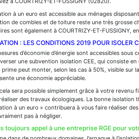
vivez à COURTRIZY-ET-FUSSIGNY (02820).
lation à un euro est accessible aux ménages disposan
lation de combles et de toiture reste une très grosse 
aires sont également à COURTRIZY-ET-FUSSIGNY, en 
LATION : LES CONDITIONS 2019 POUR ISOLE
esures d’économie d’énergie sont accessibles sous co
 verser une subvention isolation CEE, qui consiste en
 prime peut monter, selon les cas à 50%, visible sur la
sente une économie appréciable.
cela sera possible simplement grâce à votre revenu fi
 réaliser des travaux écologiques. La bonne isolation 
lation à un euro » contribuera à vous faire réaliser d
 vraiment pas à négliger.
es toujours appel à une entreprise RGE pour votr
 dans de nombreux domaines, l’arnaque à l’isolation e