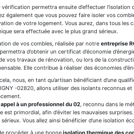
 vérification permettra ensuite d’effectuer l’isolatio
z également que vous pouvez faire isoler vos comble
ation de votre logement. Vous aurez, dans tous les cas
ique sera effectuée avec le plus grand sérieux.
lation de vos combles, réalisée par notre
entreprise R
permettra d’obtenir un certificat d’économie d’énerg
de vos travaux de rénovation, ou lors de la constructio
pensable. Elle contribue à réaliser des économies d’é
cela, nous, en tant qu’artisan bénéficiant d’une qua
GNY -02820, allons utiliser des isolants reconnus et
acement.
 appel à un professionnel du 02
, reconnu dans le mét
re est primordial, afin d’éviter les mauvaises surprise
 sérieux. Vous allez ainsi bénéficier d’une isolation éc
de procéder à une bonne
isolation thermique des co